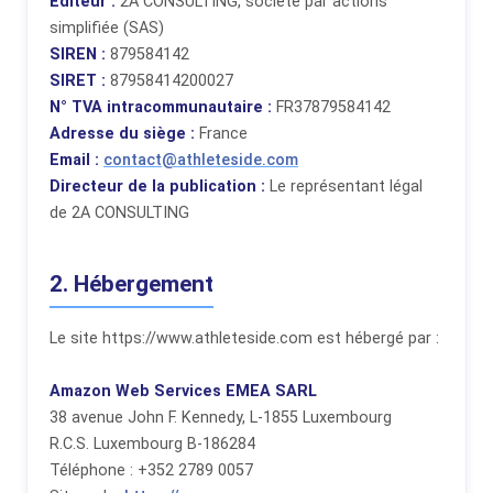
Éditeur :
2A CONSULTING, société par actions
simplifiée (SAS)
SIREN :
879584142
SIRET :
87958414200027
N° TVA intracommunautaire :
FR37879584142
Adresse du siège :
France
Email :
contact@athleteside.com
Directeur de la publication :
Le représentant légal
de 2A CONSULTING
2. Hébergement
Le site https://www.athleteside.com est hébergé par :
Amazon Web Services EMEA SARL
38 avenue John F. Kennedy, L-1855 Luxembourg
R.C.S. Luxembourg B-186284
Téléphone : +352 2789 0057