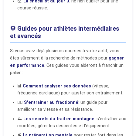
📦
La checklist du jour J
: ne rien oublier pour une
course réussie.
⚙️ Guides pour athlètes intermédiaires
et avancés
Si vous avez déjà plusieurs courses à votre actif, vous
êtes sûrement à la recherche de méthodes pour
gagner
en performance
. Ces guides vous aideront à franchir un
palier :
📊
Comment analyser ses données
(vitesse,
fréquence cardiaque) pour ajuster son entraînement.
🏃‍♂️
S'entraîner au fractionné
: un guide pour
améliorer sa vitesse et sa résistance.
⛰️
Les secrets du trail en montagne
: s'entraîner aux
montées, gérer les descentes et l'équipement.
🧠
La préparation mentale
pour rester fort dans les