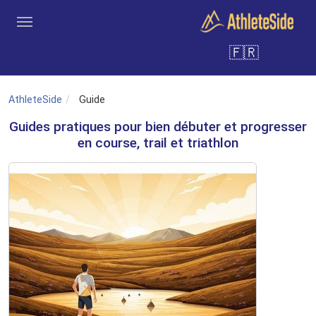
Aller au contenu principal
🇫🇷
Outils
Coachs
Clubs
Connexion
Inscription
Recher
AthleteSide
Guide
Guides pratiques pour bien débuter et progresser
en course, trail et triathlon