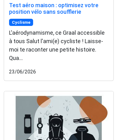
Test aéro maison : optimisez votre
position vélo sans soufflerie
Cyclisme
L'aérodynamisme, ce Graal accessible
à tous Salut l'ami(e) cycliste ! Laisse-
moi te raconter une petite histoire.
Qua...
23/06/2026
×
🚴‍♂️ Rejoignez la communauté des coureurs
et triathlètes passionnés
Rejoignez des milliers de sportifs passionnés et
recevez chaque mois :
✅ Des conseils d'entraînement exclusifs