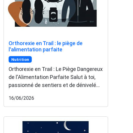
✅ Des astuces de pros pour progresser plus vite
✅ Les dernières tendances matos & nutrition
✅ Des
codes promo et bons plans
partenaires
1 email / mois. Zéro spam. 100 % utile.
Email
Orthorexie en Trail : le piège de
l'alimentation parfaite
Nutrition
Oui, je veux progresser 💪
Orthorexie en Trail : Le Piège Dangereux
de l'Alimentation Parfaite Salut à toi,
Aucun spam, vous pouvez vous désinscrire à tout
passionné de sentiers et de dénivelé...
moment.
16/06/2026