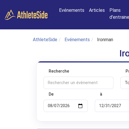
Aller au contenu principal
Evénements
Articles
Plans
d'entrai
AthleteSide
Evénements
Ironman
Ir
Recherche
P
De
à