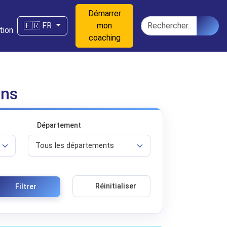
Démarrer
n
Rechercher
🇫🇷 FR
mon
tion
coaching
ons
Département
Réinitialiser
Filtrer