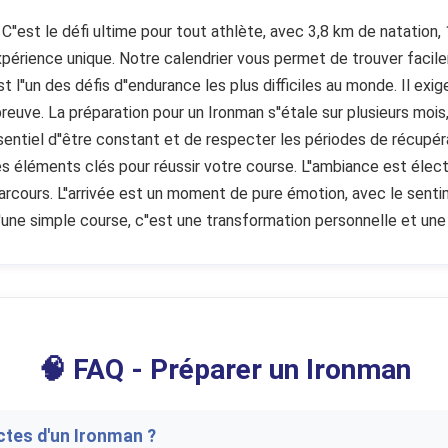
n. C''est le défi ultime pour tout athlète, avec 3,8 km de natatio
 expérience unique. Notre calendrier vous permet de trouver facil
st l''un des défis d''endurance les plus difficiles au monde. Il e
euve. La préparation pour un Ironman s''étale sur plusieurs moi
entiel d''être constant et de respecter les périodes de récupérat
t des éléments clés pour réussir votre course. L''ambiance est éle
arcours. L''arrivée est un moment de pure émotion, avec le sent
qu''une simple course, c''est une transformation personnelle et un
🧠 FAQ - Préparer un Ironman
ctes d'un Ironman ?