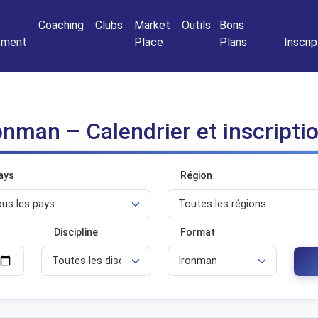
Connexio
Coaching
Clubs
Market
Outils
Bons
nement
Place
Plans
Inscrip
onman – Calendrier et inscripti
ays
Région
Discipline
Format