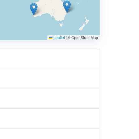
Leaflet
|
© OpenStreetMap