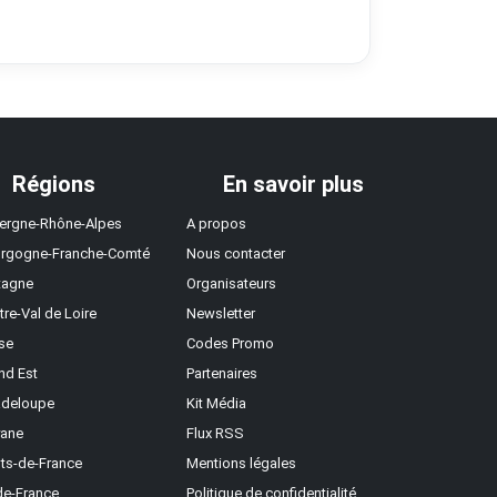
Régions
En savoir plus
ergne-Rhône-Alpes
A propos
rgogne-Franche-Comté
Nous contacter
tagne
Organisateurs
tre-Val de Loire
Newsletter
se
Codes Promo
nd Est
Partenaires
deloupe
Kit Média
ane
Flux RSS
ts-de-France
Mentions légales
-de-France
Politique de confidentialité