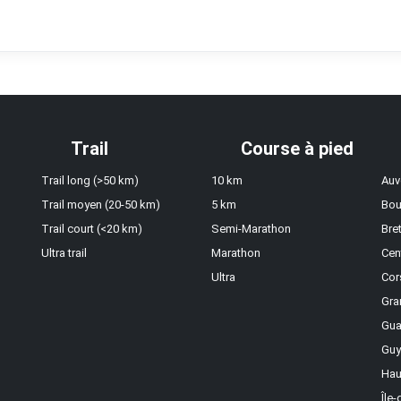
Trail
Course à pied
Trail long (>50 km)
10 km
Auv
Trail moyen (20-50 km)
5 km
Bou
Trail court (<20 km)
Semi-Marathon
Bre
Ultra trail
Marathon
Cen
Ultra
Cor
Gra
Gua
Guy
Hau
Île