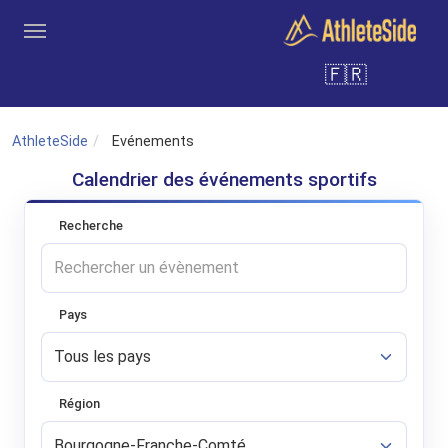
Aller au contenu principal
🇫🇷
Outils
Coachs
Clubs
Connexion
Inscription
Recher
AthleteSide
Evénements
Calendrier des événements sportifs
Recherche
Pays
Région