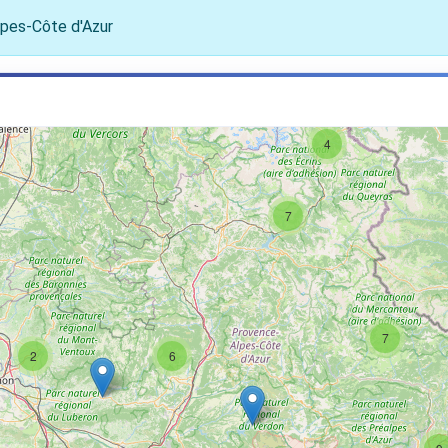
pes-Côte d'Azur
4
7
7
2
6