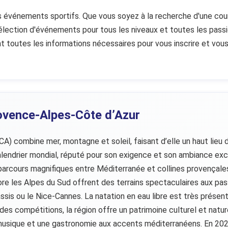
événements sportifs. Que vous soyez à la recherche d'une course,
 sélection d'événements pour tous les niveaux et toutes les pass
t toutes les informations nécessaires pour vous inscrire et vous
ovence-Alpes-Côte d’Azur
) combine mer, montagne et soleil, faisant d’elle un haut lieu
endrier mondial, réputé pour son exigence et son ambiance excep
cours magnifiques entre Méditerranée et collines provençales. Cô
core les Alpes du Sud offrent des terrains spectaculaires aux pa
ssis ou le Nice-Cannes. La natation en eau libre est très prése
 des compétitions, la région offre un patrimoine culturel et natu
 musique et une gastronomie aux accents méditerranéens. En 202