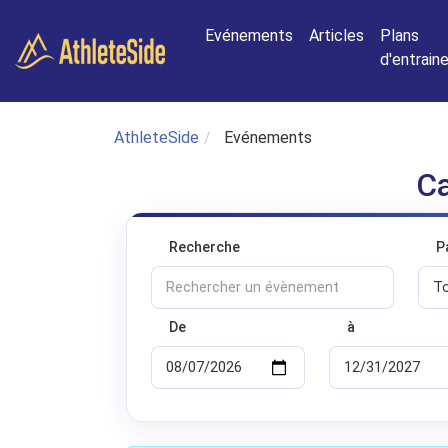
Aller au contenu principal
Evénements
Articles
Plans
d'entrai
AthleteSide
Evénements
Ca
Recherche
P
De
à