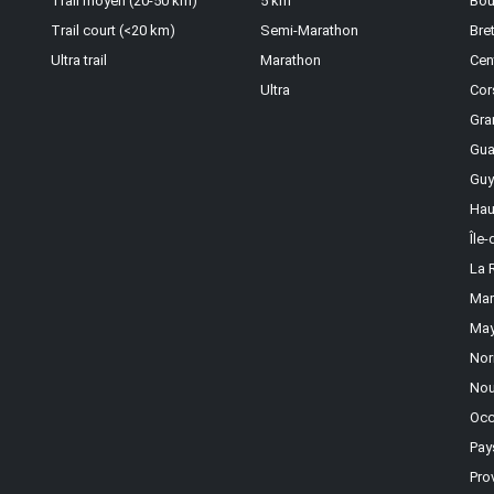
Trail moyen (20-50 km)
5 km
Bou
Trail court (<20 km)
Semi-Marathon
Bre
Ultra trail
Marathon
Cen
Ultra
Cor
Gra
Gua
Guy
Hau
Île
La 
Mar
May
Nor
Nou
Occ
Pay
Pro