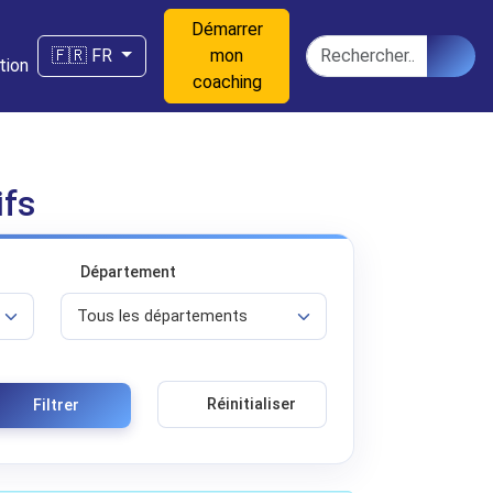
Démarrer
n
Rechercher
🇫🇷 FR
mon
tion
coaching
ifs
Département
Réinitialiser
Filtrer