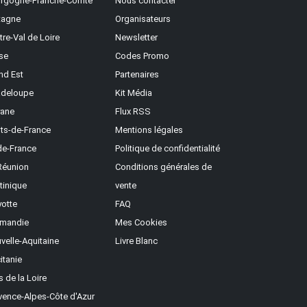
rgogne-Franche-Comté
Nous contacter
tagne
Organisateurs
tre-Val de Loire
Newsletter
se
Codes Promo
nd Est
Partenaires
deloupe
Kit Média
ane
Flux RSS
ts-de-France
Mentions légales
-de-France
Politique de confidentialité
Réunion
Conditions générales de
tinique
vente
otte
FAQ
mandie
Mes Cookies
velle-Aquitaine
Livre Blanc
itanie
s de la Loire
vence-Alpes-Côte d'Azur