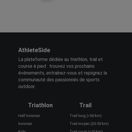
Chaussons de Kitesurf & Gants Néoprene
Shapeheart
Accessoires Selle VTC
Shimano
101
Tous les shorts
Shokz
Chaînes Vélo
Shotscope
Garde-boue vélo enfant
Sidas
AthleteSide
Garde-Boue Vélo
Side On
La plateforme dédiée au triathlon, trail et
course à pied : trouvez vos prochains
Antivols VAE
Simond
234
événements, entraînez-vous et rejoignez la
Porte-Bidons Vélo
communauté des passionnés de sports
Siroko
outdoor.
Anti Crevaison et Réparation
Skechers
Housse, Béquilles et Garde-boue vélo pliant
Sks
Triathlon
Trail
Entretien et Stockage
Smoon
Half Ironman
Trail long (>50 km)
Vélos Urbains
Solognac
Ironman
Trail moyen (20-50 km)
42
Kids
Trail court (<20 km)