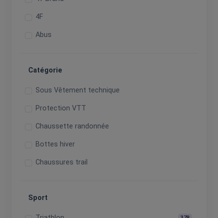
4F
Abus
Adidas
256
Catégorie
Adidas Terrex
Aftershokz
Sous Vêtement technique
Aigle
Protection VTT
Ako
Chaussette randonnée
Alphanova
Bottes hiver
Alpride
Chaussures trail
Altra
Chaussures randonnée montantes
Alvis
Sport
Genouillères
Amazfit
Vestes randonnee Femme
Triathlon
378