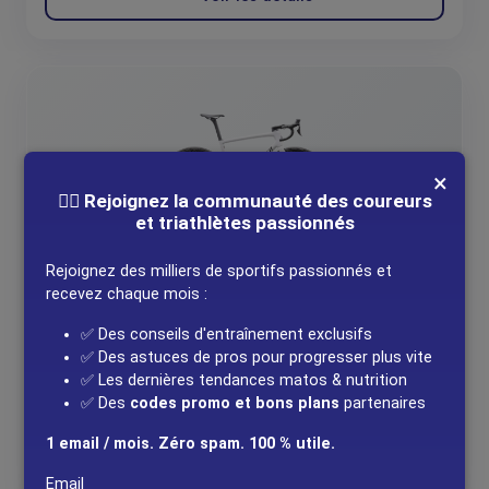
Bluetens
Vélo > Vélo électrique
35
Bmx
Textile > Maillot > Maillot gravel
Bobike
Textile > Maillot > Maillot manches longues
Bollé
Textile > Maillot > Maillot route
×
Brooks
44
Vélo > VTT > VTT Trail
🚴‍♂️ Rejoignez la communauté des coureurs
et triathlètes passionnés
Brubeck
Roues > Roues de Route
Bs Toys
Roues > Roues de VTT
Rejoignez des milliers de sportifs passionnés et
VELOS DE ROUTE
recevez chaque mois :
Bsn
Roues > Roues de Gravel
Vélo SPECIALIZED Tarmac SL8 Expert DI2
✅ Des conseils d'entraînement exclusifs
WHT/METBLK Taille 54
Btwin
677
Vélo > VTT > VTT XC
✅ Des astuces de pros pour progresser plus vite
7 000,00 €
✅ Les dernières tendances matos & nutrition
Büchel
Textile > Veste
✅ Des
codes promo et bons plans
partenaires
velo boutique pro
Bullpadel
perf > Vêtements > Accessoires Automne
1 email / mois. Zéro spam. 100 % utile.
Hiver
Voir les détails
Busch + Müller
Email