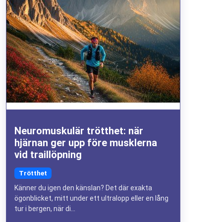
Neuromuskulär trötthet: när
hjärnan ger upp före musklerna
vid traillöpning
Trötthet
Känner du igen den känslan? Det där exakta
ögonblicket, mitt under ett ultralopp eller en lång
tur i bergen, när di...