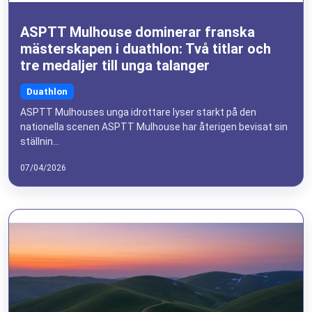
ASPTT Mulhouse dominerar franska
mästerskapen i duathlon: Två titlar och
tre medaljer till unga talanger
Duathlon
ASPTT Mulhouses unga idrottare lyser starkt på den
nationella scenen ASPTT Mulhouse har återigen bevisat sin
ställnin...
07/04/2026
×
🚴‍♂️ GÅ MED I COMMUNITYN AV
PASSIONERADE LÖPARE OCH
TRIATLETER
Gå med tusentals passionerade idrottare och få varje
månad: