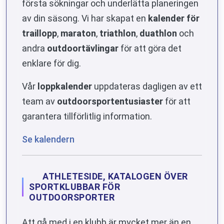
första sökningar och underlätta planeringen
av din säsong. Vi har skapat en
kalender för
traillopp
,
maraton
,
triathlon
,
duathlon
och
andra
outdoortävlingar
för att göra det
enklare för dig.
Vår
loppkalender
uppdateras dagligen av ett
team av
outdoorsportentusiaster
för att
garantera tillförlitlig information.
Se kalendern
ATHLETESIDE, KATALOGEN ÖVER
SPORTKLUBBAR FÖR
OUTDOORSPORTER
Att gå med i en klubb är mycket mer än en