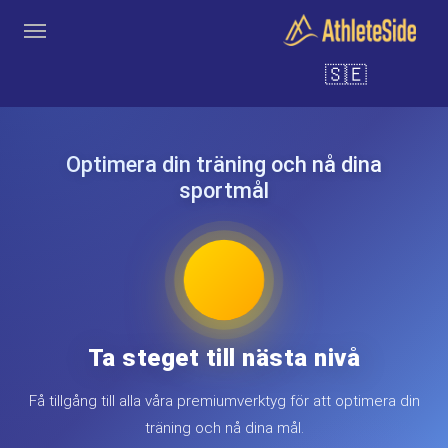
Gå till huvudinnehåll
🇸🇪
Verktyg
Coacher
Klubbar
Logga in
Registrering
Sök
Optimera din träning och nå dina
sportmål
Ta steget till nästa nivå
Få tillgång till alla våra premiumverktyg för att optimera din
träning och nå dina mål.