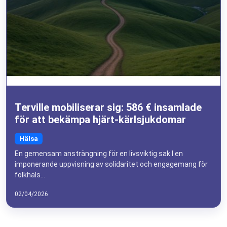
✅ Exklusiva träningstips
✅ Proffstricks för att utvecklas snabbare
✅ De senaste trenderna inom utrustning & kost
✅
Rabattkoder och erbjudanden
från partners
1 e-post/månad. Ingen spam. 100% nyttigt.
E-post
Terville mobiliserar sig: 586 € insamlade
för att bekämpa hjärt-kärlsjukdomar
Ja, jag vill bli bättre 💪
Hälsa
Ingen spam, du kan avregistrera dig när som helst.
En gemensam ansträngning för en livsviktig sak I en
imponerande uppvisning av solidaritet och engagemang för
folkhäls...
02/04/2026