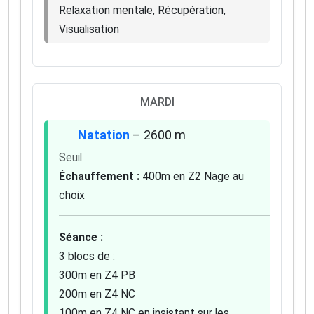
Relaxation mentale, Récupération,
Visualisation
MARDI
Natation
– 2600 m
Seuil
Échauffement :
400m en Z2 Nage au
choix
×
🚴‍♂️ Rejoignez la communauté des coureurs
et triathlètes passionnés
Séance :
3 blocs de :
Rejoignez des milliers de sportifs passionnés et
300m en Z4 PB
recevez chaque mois :
200m en Z4 NC
✅ Des conseils d'entraînement exclusifs
100m en Z4 NC en insistant sur les