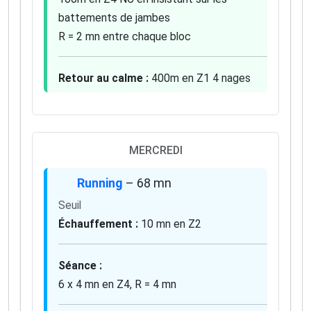
✅ Des astuces de pros pour progresser plus vite
battements de jambes
✅ Les dernières tendances matos & nutrition
R = 2 mn entre chaque bloc
✅ Des
codes promo et bons plans
partenaires
1 email / mois. Zéro spam. 100 % utile.
Retour au calme :
400m en Z1 4 nages
Email
Oui, je veux progresser 💪
MERCREDI
Running
– 68 mn
Aucun spam, vous pouvez vous désinscrire à tout
moment.
Seuil
Échauffement :
10 mn en Z2
Séance :
6 x 4 mn en Z4, R = 4 mn