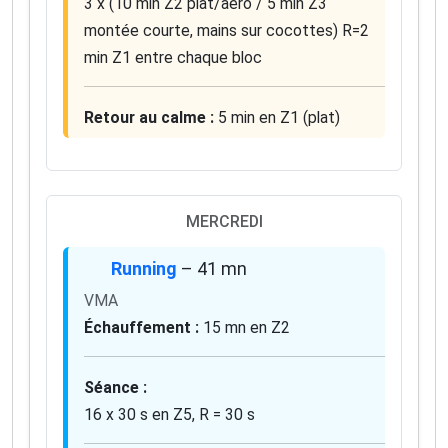
3 x (10 min Z2 plat/aéro / 5 min Z3
montée courte, mains sur cocottes) R=2
min Z1 entre chaque bloc
Retour au calme :
5 min en Z1 (plat)
MERCREDI
Running
– 41 mn
VMA
Échauffement :
15 mn en Z2
Séance :
16 x 30 s en Z5, R = 30 s