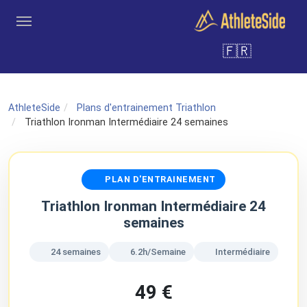
Aller au contenu principal
🇫🇷
Outils
Coachs
Clubs
Connexion
Inscription
Recher
AthleteSide
Plans d'entrainement Triathlon
Triathlon Ironman Intermédiaire 24 semaines
PLAN D'ENTRAINEMENT
Triathlon Ironman Intermédiaire 24
semaines
24 semaines
6.2h/Semaine
Intermédiaire
49 €