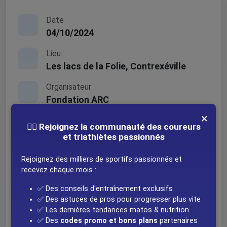
Date
04/10/2024
Lieu
Les lacs de la Folie, Contrexéville
Organisateur
Fondation ARC
×
🚴‍♂️ Rejoignez la communauté des coureurs
Contact
et triathlètes passionnés
triathlete@fondation-arc.org
Site web
Rejoignez des milliers de sportifs passionnés et
recevez chaque mois :
✅ Des conseils d'entraînement exclusifs
Réseaux sociaux
✅ Des astuces de pros pour progresser plus vite
✅ Les dernières tendances matos & nutrition
✅ Des
codes promo et bons plans
partenaires