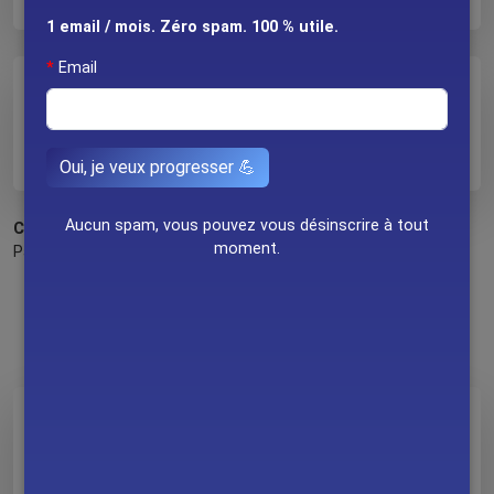
1 email / mois. Zéro spam. 100 % utile.
Email
Formats
xs
Oui, je veux progresser 💪
Aucun spam, vous pouvez vous désinscrire à tout
Cette article vous a plu ?
moment.
Partagez-le à l'un(e) de vos ami(e)s triathlètes. 🙏
Vidéo