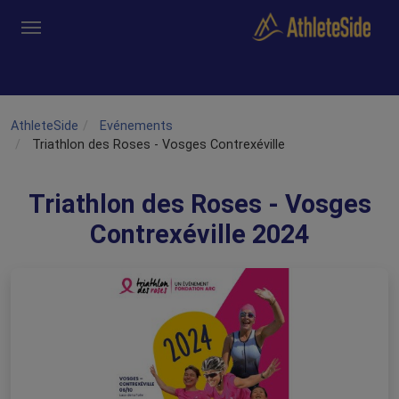
Aller au contenu principal
Outils
Coachs
Clubs
Connexion
Inscription
Recher
AthleteSide
Evénements
Triathlon des Roses - Vosges Contrexéville
Triathlon des Roses - Vosges
Contrexéville 2024