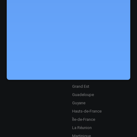
XS
Course à
Régions
pied
Auvergne-Rhône-Alpes
10 km
Bourgogne-Franche-
5 km
Comté
Semi-Marathon
Bretagne
Marathon
Centre-Val de Loire
Ultra
Corse
Grand Est
Guadeloupe
Guyane
Hauts-de-France
Île-de-France
La Réunion
Martinique