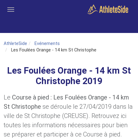
Aller au contenu principal
Outils
Coachs
Clubs
Connexion
Inscription
Recher
AthleteSide
Evénements
Les Foulées Orange - 14 km St Christophe
Les Foulées Orange - 14 km St
Christophe 2019
Le
Course à pied : Les Foulées Orange - 14 km
St Christophe
se déroule le 27/04/2019 dans la
ville de St Christophe (CREUSE). Retrouvez ici
toutes les informations nécessaires pour bien
se préparer et participer à ce Course à pied.