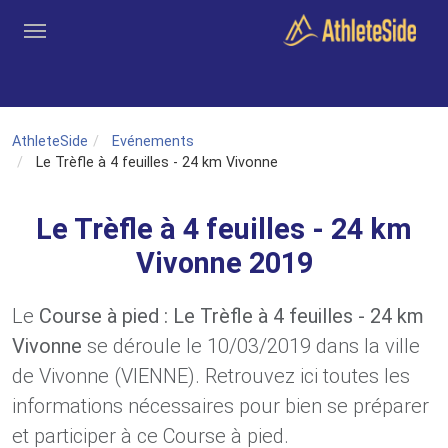
Aller au contenu principal
Outils
Coachs
Clubs
Connexion
Inscription
Recher
AthleteSide
Evénements
Le Trèfle à 4 feuilles - 24 km Vivonne
Le Trèfle à 4 feuilles - 24 km
Vivonne 2019
Le
Course à pied : Le Trèfle à 4 feuilles - 24 km
Vivonne
se déroule le 10/03/2019 dans la ville
de Vivonne (VIENNE). Retrouvez ici toutes les
informations nécessaires pour bien se préparer
et participer à ce Course à pied.