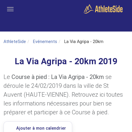
Aller au contenu principal
Outils
Coachs
Clubs
Connexion
Inscription
Recher
AthleteSide
Evénements
La Via Agripa - 20km
La Via Agripa - 20km 2019
Le
Course à pied : La Via Agripa - 20km
se
déroule le 24/02/2019 dans la ville de St
Auvent (HAUTE-VIENNE). Retrouvez ici toutes
les informations nécessaires pour bien se
préparer et participer à ce Course à pied.
Ajouter à mon calendrier