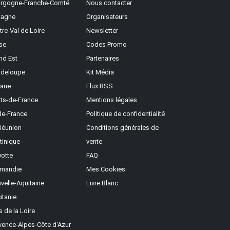
rgogne-Franche-Comté
Nous contacter
tagne
Organisateurs
tre-Val de Loire
Newsletter
se
Codes Promo
nd Est
Partenaires
deloupe
Kit Média
ane
Flux RSS
ts-de-France
Mentions légales
-de-France
Politique de confidentialité
Réunion
Conditions générales de
tinique
vente
otte
FAQ
mandie
Mes Cookies
velle-Aquitaine
Livre Blanc
itanie
s de la Loire
vence-Alpes-Côte d'Azur