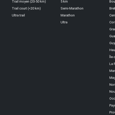
Trail moyen (20-50 km)
5 km
Bou
Trail court (<20 km)
Semi-Marathon
Bre
Ultra trail
Marathon
Cen
Ultra
Cor
Gra
Gua
Guy
Hau
Île
La 
Mar
May
Nor
Nou
Occ
Pay
Pro