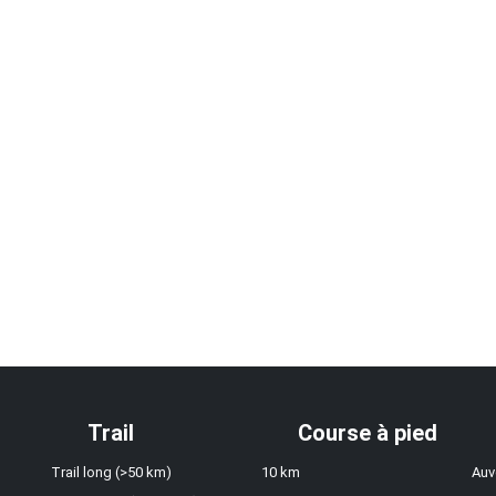
Trail
Course à pied
Trail long (>50 km)
10 km
Auv