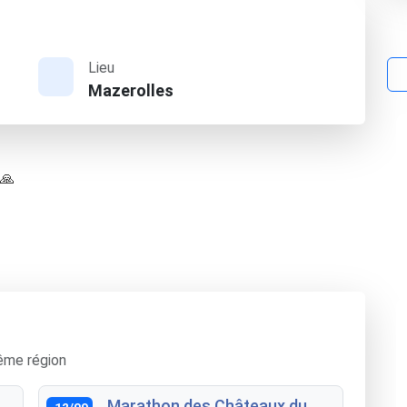
Lieu
Mazerolles
 🙏
ême région
Marathon des Châteaux du
12/09