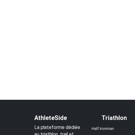
AthleteSide
Triathlon
La plateforme dédiée
Half Ironman
au triathlon, trail et