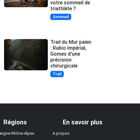
votre sommeil de
triathlète ?
Sommeil
Trail du Mur païen
: Rubio impérial,
Gomes d'une
précision
chirurgicale
Trail
Régions
En savoir plus
ergne-Rhône-Alpes
A propos