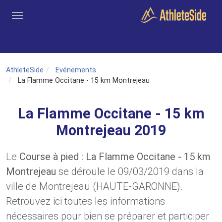
Aller au contenu principal
Outils
Coachs
Clubs
Connexion
Inscription
Recher
AthleteSide
Evénements
La Flamme Occitane - 15 km Montrejeau
La Flamme Occitane - 15 km
Montrejeau 2019
Le
Course à pied : La Flamme Occitane - 15 km
Montrejeau
se déroule le 09/03/2019 dans la
ville de Montrejeau (HAUTE-GARONNE).
Retrouvez ici toutes les informations
nécessaires pour bien se préparer et participer