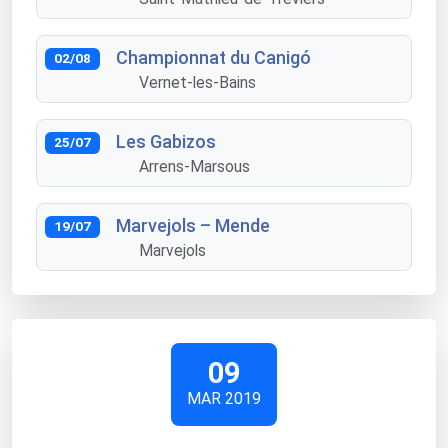
Championnat du Canigó
02/08
Vernet-les-Bains
Les Gabizos
25/07
Arrens-Marsous
Marvejols – Mende
19/07
Marvejols
09
MAR 2019