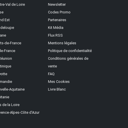
tre-Val de Loire
Newsletter
se
Codes Promo
nd Est
Partenaires
deloupe
Kit Média
ane
Flux RSS
ts-de-France
Mentions légales
-de-France
Politique de confidentialité
Réunion
Conditions générales de
tinique
vente
otte
FAQ
mandie
Mes Cookies
velle-Aquitaine
Livre Blanc
itanie
s de la Loire
vence-Alpes-Côte d'Azur