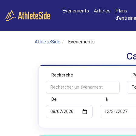
Aller au contenu principal
Evénements
Articles
Plans
d'entrai
AthleteSide
Evénements
Ca
Recherche
P
De
à