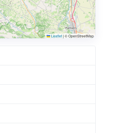
Leaflet
|
© OpenStreetMap