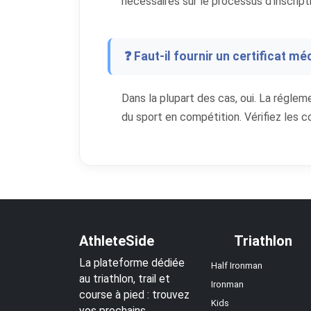
nécessaires sur le processus d'inscripti
❓ Faut-il fournir un certificat méd
Dans la plupart des cas, oui. La réglem
du sport en compétition. Vérifiez les 
AthleteSide
Triathlon
La plateforme dédiée
Half Ironman
au triathlon, trail et
Ironman
course à pied : trouvez
Kids
vos prochains