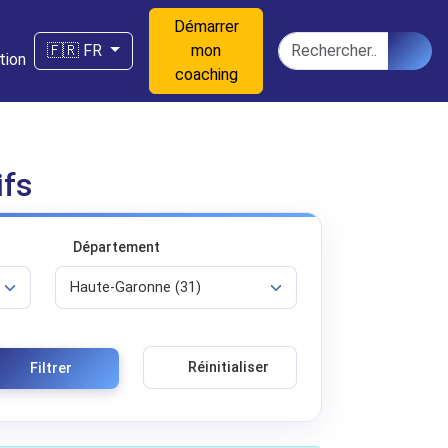
Démarrer
n
Rechercher
🇫🇷 FR
mon
tion
coaching
ifs
Département
Réinitialiser
Filtrer