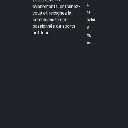
L
événements, entraînez-
M
vous et rejoignez la
communauté des
Relai
passionnés de sports
S
outdoor.
XL
XS