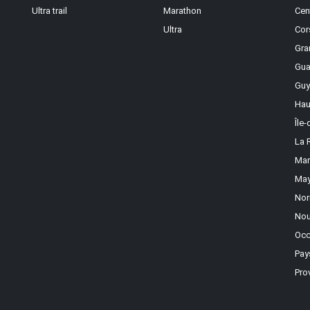
Ultra trail
Marathon
Cen
Ultra
Cor
Gra
Gua
Guy
Hau
Île
La 
Mar
May
Nor
Nou
Occ
Pay
Pro