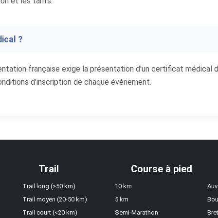
on et les tarifs.
ical ?
entation française exige la présentation d'un certificat médical 
conditions d'inscription de chaque événement.
Trail
Course à pied
Trail long (>50 km)
10 km
Auv
Trail moyen (20-50 km)
5 km
Bou
Trail court (<20 km)
Semi-Marathon
Bre