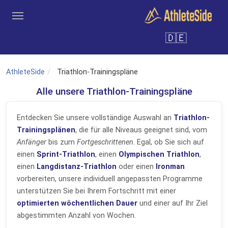
Zum Hauptinhalt springen
🇩🇪
Tools
Trainer
Vereine
Anmelden
Registrieren
Suche
AthleteSide
Triathlon-Trainingspläne
Alle unsere Triathlon-Trainingspläne
Entdecken Sie unsere vollständige Auswahl an
Triathlon-
Trainingsplänen
, die für alle Niveaus geeignet sind, vom
Anfänger
bis zum
Fortgeschrittenen
. Egal, ob Sie sich auf
einen
Sprint-Triathlon
, einen
Olympischen Triathlon
,
einen
Langdistanz-Triathlon
oder einen
Ironman
vorbereiten, unsere individuell angepassten Programme
unterstützen Sie bei Ihrem Fortschritt mit einer
optimierten wöchentlichen Dauer
und einer auf Ihr Ziel
abgestimmten Anzahl von Wochen.