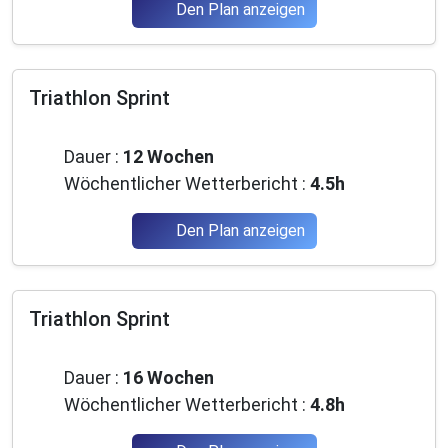
Den Plan anzeigen
Triathlon Sprint
Mittelstufe
Dauer :
12 Wochen
Wöchentlicher Wetterbericht :
4.5h
Den Plan anzeigen
×
🚴‍♂️ Treten Sie der Gemeinschaft der
Triathlon Sprint
leidenschaftlichen Läufer und Triathleten
Mittelstufe
bei
Dauer :
16 Wochen
Schließen Sie sich Tausenden von begeisterten
Wöchentlicher Wetterbericht :
4.8h
Sportlern an und erhalten Sie jeden Monat: