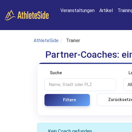
Zum Hauptinhalt springen
Veranstaltungen
Artikel
Traini
AthleteSide
Trainer
Partner-Coaches: ein
Suche
L
Zurücksetz
Filtern
Kein Coach gefunden