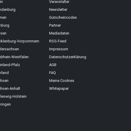
in
Veranstalter
ndenburg
Newsletter
men
Gutscheincodes
mburg
Partner
sen
Mediadaten
klenburg-Vorpommern
RSS-Feed
dersachsen
Impressum
drhein-Westfalen
Datenschutzerklärung
inland-Pfalz
AGB
rland
FAQ
hsen
Meine Cookies
hsen-Anhalt
Whitepaper
leswig-Holstein
ringen