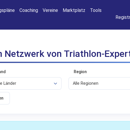
Anmelde
ngspläne
Coaching
Vereine
Marktplatz
Tools
Registr
 Netzwerk von Triathlon-Expert
and
Region
en