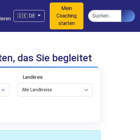
Mein
n
Suchen
🇩🇪 DE
Coaching
ieren
starten
en, das Sie begleitet
Landkreis