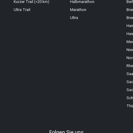
Kurzer Trail (<20 km)
Halbmarathon
Berl
Ultra Trail
Marathon
Bra
Ultra
Bre
Ha
Hes
Mec
Nie
Nor
Rhe
Saa
Sac
Sac
Sch
Thü
Folgen Sie uns