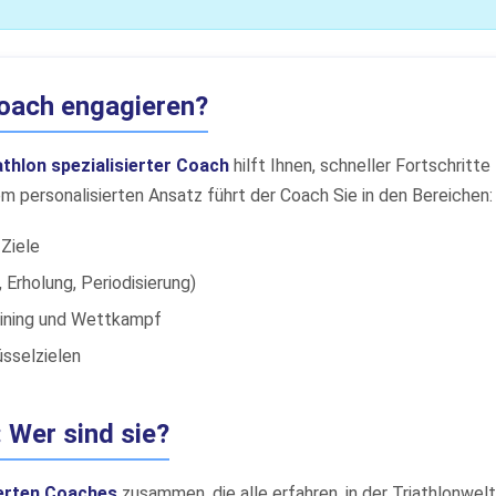
Coach engagieren?
athlon spezialisierter Coach
hilft Ihnen, schneller Fortschrit
em personalisierten Ansatz führt der Coach Sie in den Bereichen:
 Ziele
, Erholung, Periodisierung)
aining und Wettkampf
üsselzielen
 Wer sind sie?
erten Coaches
zusammen, die alle erfahren, in der Triathlonwelt