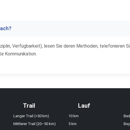
oach?
isziplin, Verfügbarkeit), lesen Sie deren Methoden, telefonieren S
ute Kommunikation.
Trail
Lauf
Langer Trail (>50 km)
10 km
Bad
Mittlerer Trail (20–50 km)
5 km
Bay