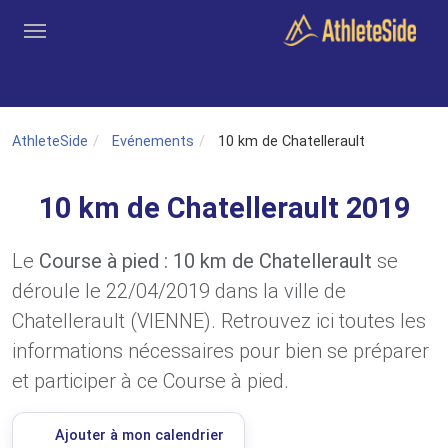
Aller au contenu principal
Outils
Coachs
Clubs
Connexion
Inscription
Recher
AthleteSide
Evénements
10 km de Chatellerault
10 km de Chatellerault 2019
Le
Course à pied : 10 km de Chatellerault
se
déroule le 22/04/2019 dans la ville de
Chatellerault (VIENNE). Retrouvez ici toutes les
informations nécessaires pour bien se préparer
et participer à ce Course à pied.
Ajouter à mon calendrier