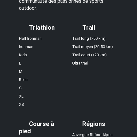
communauté des passionnés de sports
outdoor.
Triathlon
Trail
Half Ironman
Trail long (>50 km)
Ironman
Trail moyen (20-50 km)
Kids
Trail court (<20 km)
L
Ultra trail
M
Relai
S
XL
XS
Course à
Régions
pied
Auvergne-Rhône-Alpes