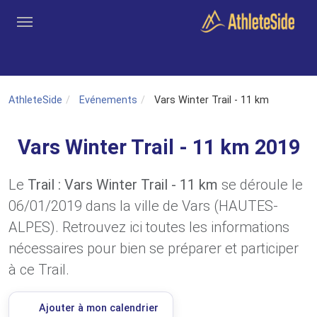
Aller au contenu principal
Outils
Coachs
Clubs
Connexion
Inscription
Recher
AthleteSide
Evénements
Vars Winter Trail - 11 km
Vars Winter Trail - 11 km 2019
Le
Trail : Vars Winter Trail - 11 km
se déroule le
06/01/2019 dans la ville de Vars (HAUTES-
ALPES). Retrouvez ici toutes les informations
nécessaires pour bien se préparer et participer
à ce Trail.
Ajouter à mon calendrier