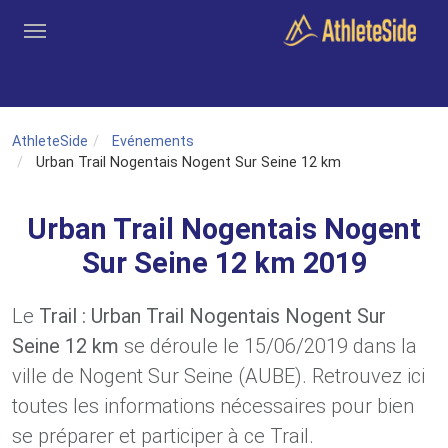
Aller au contenu principal
Outils
Coachs
Clubs
Connexion
Inscription
Recher
AthleteSide
Evénements
Urban Trail Nogentais Nogent Sur Seine 12 km
Urban Trail Nogentais Nogent
Sur Seine 12 km 2019
Le
Trail : Urban Trail Nogentais Nogent Sur
Seine 12 km
se déroule le 15/06/2019 dans la
ville de Nogent Sur Seine (AUBE). Retrouvez ici
toutes les informations nécessaires pour bien
se préparer et participer à ce Trail.