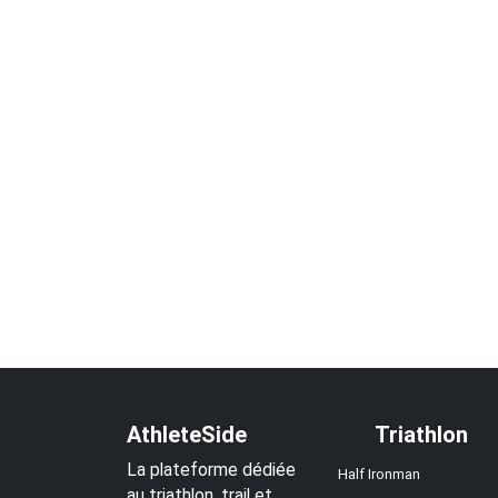
AthleteSide
Triathlon
La plateforme dédiée
Half Ironman
au triathlon, trail et