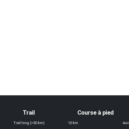
Trail
Course à pied
Trail long (>50 km)
10 km
Auv