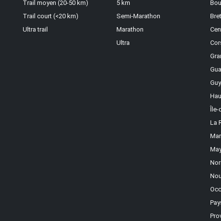
Trail moyen (20-50 km)
5 km
Bou
Trail court (<20 km)
Semi-Marathon
Bre
Ultra trail
Marathon
Cen
Ultra
Cor
Gra
Gua
Guy
Hau
Île
La 
Mar
May
Nor
Nou
Occ
Pay
Pro