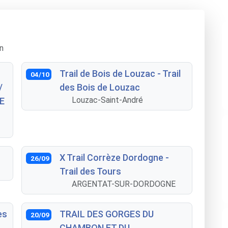
n
Trail de Bois de Louzac - Trail
04/10
/
des Bois de Louzac
Louzac-Saint-André
E
X Trail Corrèze Dordogne -
26/09
Trail des Tours
ARGENTAT-SUR-DORDOGNE
es
TRAIL DES GORGES DU
20/09
CHAMBON ET DU