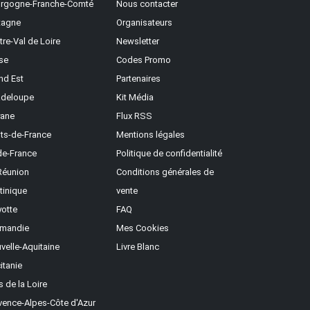
rgogne-Franche-Comté
Nous contacter
tagne
Organisateurs
tre-Val de Loire
Newsletter
se
Codes Promo
nd Est
Partenaires
deloupe
Kit Média
ane
Flux RSS
ts-de-France
Mentions légales
-de-France
Politique de confidentialité
Réunion
Conditions générales de
tinique
vente
otte
FAQ
mandie
Mes Cookies
velle-Aquitaine
Livre Blanc
itanie
s de la Loire
vence-Alpes-Côte d'Azur