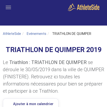
Aller au contenu principal
Outils
Coachs
Clubs
Connexion
Inscription
Recher
AthleteSide
Evénements
TRIATHLON DE QUIMPER
TRIATHLON DE QUIMPER 2019
Le
Triathlon : TRIATHLON DE QUIMPER
se
déroule le 30/05/2019 dans la ville de QUIMPER
(FINISTERE). Retrouvez ici toutes les
informations nécessaires pour bien se préparer
et participer à ce Triathlon.
Ajouter à mon calendrier