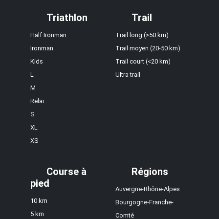
Triathlon
Trail
Half Ironman
Trail long (>50 km)
Ironman
Trail moyen (20-50 km)
Kids
Trail court (<20 km)
L
Ultra trail
M
Relai
S
XL
XS
Course à
Régions
pied
Auvergne-Rhône-Alpes
10 km
Bourgogne-Franche-
5 km
Comté