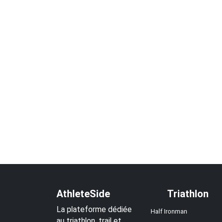
AthleteSide
Triathlon
La plateforme dédiée
Half Ironman
au triathlon, trail et