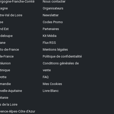
rgogne-Franche-Comté
Nous contacter
tagne
Organisateurs
tre-Val de Loire
Newsletter
se
Codes Promo
nd Est
Partenaires
deloupe
Kit Média
ane
Flux RSS
ts-de-France
Mentions légales
-de-France
Politique de confidentialité
Réunion
Conditions générales de
tinique
vente
otte
FAQ
mandie
Mes Cookies
velle-Aquitaine
Livre Blanc
itanie
s de la Loire
vence-Alpes-Côte d'Azur