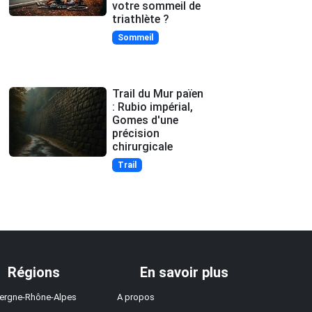
votre sommeil de
triathlète ?
Sommeil
Trail du Mur païen
: Rubio impérial,
Gomes d'une
précision
chirurgicale
Trail
Régions
En savoir plus
ergne-Rhône-Alpes
A propos