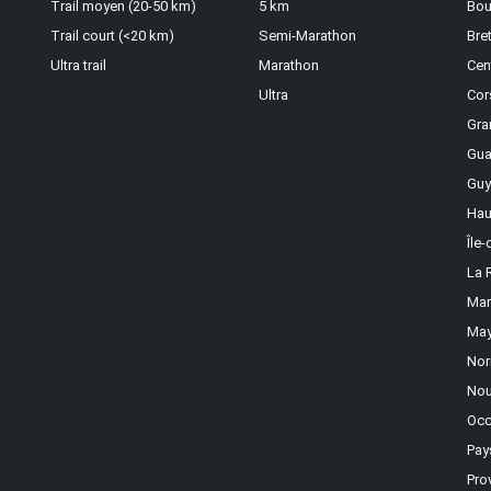
Trail moyen (20-50 km)
5 km
Bou
Trail court (<20 km)
Semi-Marathon
Bre
Ultra trail
Marathon
Cen
Ultra
Cor
Gra
Gua
Guy
Hau
Île
La 
Mar
May
Nor
Nou
Occ
Pay
Pro