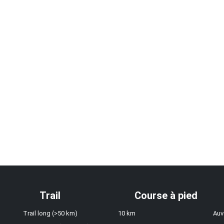
Trail
Course à pied
Trail long (>50 km)
10 km
Auv