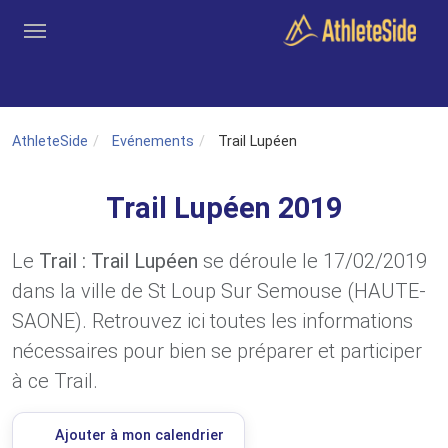
Aller au contenu principal
Outils
Coachs
Clubs
Connexion
Inscription
Recher
AthleteSide
Evénements
Trail Lupéen
Trail Lupéen 2019
Le
Trail : Trail Lupéen
se déroule le 17/02/2019
dans la ville de St Loup Sur Semouse (HAUTE-
SAONE). Retrouvez ici toutes les informations
nécessaires pour bien se préparer et participer
à ce Trail.
Ajouter à mon calendrier