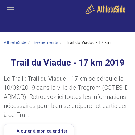
Aller au contenu principal
Outils
Coachs
Clubs
Connexion
Inscription
Recher
AthleteSide
Evénements
Trail du Viaduc - 17 km
Trail du Viaduc - 17 km 2019
Le
Trail : Trail du Viaduc - 17 km
se déroule le
10/03/2019 dans la ville de Tregrom (COTES-D-
ARMOR). Retrouvez ici toutes les informations
nécessaires pour bien se préparer et participer
à ce Trail.
Ajouter à mon calendrier