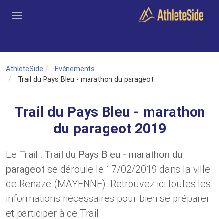
Aller au contenu principal
Outils
Coachs
Clubs
Connexion
Inscription
Recher
AthleteSide
Evénements
Trail du Pays Bleu - marathon du parageot
Trail du Pays Bleu - marathon
du parageot 2019
Le
Trail : Trail du Pays Bleu - marathon du
parageot
se déroule le 17/02/2019 dans la ville
de Renaze (MAYENNE). Retrouvez ici toutes les
informations nécessaires pour bien se préparer
et participer à ce Trail.