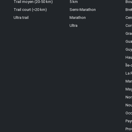
Trail moyen (20-50 km)
5 km
Bou
Trail court (<20 km)
Semi-Marathon
Bre
Ultra trail
Marathon
Cen
Ultra
Cor
Gra
Gua
Guy
Hau
Île
La 
Mar
May
Nor
Nou
Occ
Pay
Pro