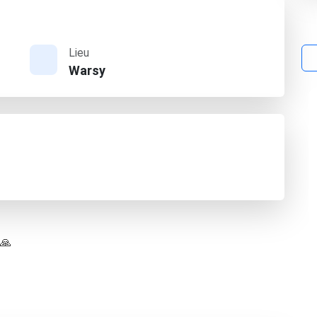
Lieu
Warsy
 🙏