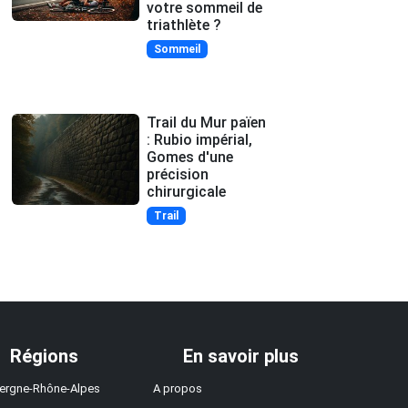
votre sommeil de
triathlète ?
Sommeil
Trail du Mur païen
: Rubio impérial,
Gomes d'une
précision
chirurgicale
Trail
Régions
En savoir plus
ergne-Rhône-Alpes
A propos