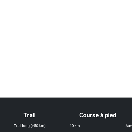
Trail
Course à pied
Trail long (>50 km)
10 km
Auv