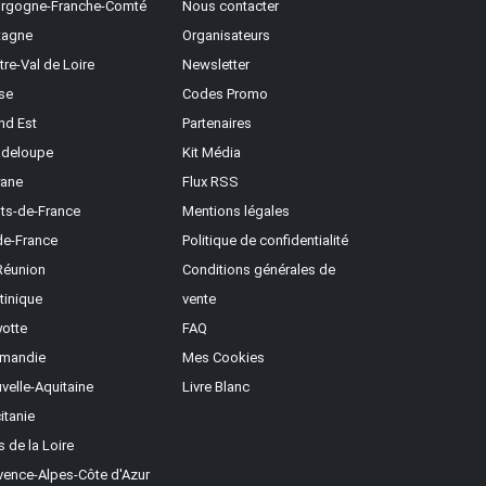
rgogne-Franche-Comté
Nous contacter
tagne
Organisateurs
tre-Val de Loire
Newsletter
se
Codes Promo
nd Est
Partenaires
deloupe
Kit Média
ane
Flux RSS
ts-de-France
Mentions légales
-de-France
Politique de confidentialité
Réunion
Conditions générales de
tinique
vente
otte
FAQ
mandie
Mes Cookies
velle-Aquitaine
Livre Blanc
itanie
s de la Loire
vence-Alpes-Côte d'Azur