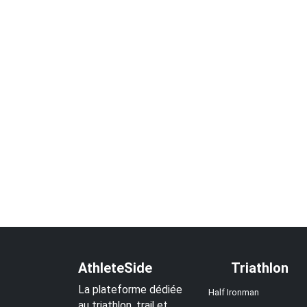
AthleteSide
Triathlon
La plateforme dédiée
Half Ironman
au triathlon, trail et