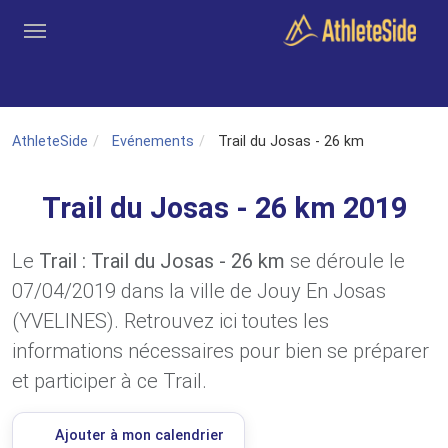
Aller au contenu principal
Outils
Coachs
Clubs
Connexion
Inscription
Recher
AthleteSide
Evénements
Trail du Josas - 26 km
Trail du Josas - 26 km 2019
Le
Trail : Trail du Josas - 26 km
se déroule le
07/04/2019 dans la ville de Jouy En Josas
(YVELINES). Retrouvez ici toutes les
informations nécessaires pour bien se préparer
et participer à ce Trail.
Ajouter à mon calendrier