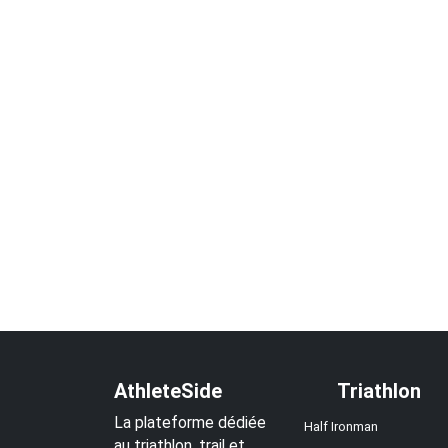
AthleteSide
Triathlon
La plateforme dédiée
Half Ironman
au triathlon, trail et