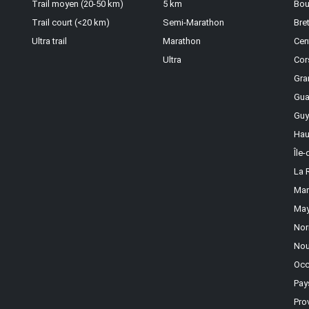
Trail moyen (20-50 km)
5 km
Bou
Trail court (<20 km)
Semi-Marathon
Bre
Ultra trail
Marathon
Cen
Ultra
Cor
Gra
Gua
Guy
Hau
Île
La 
Mar
May
Nor
Nou
Occ
Pay
Pro