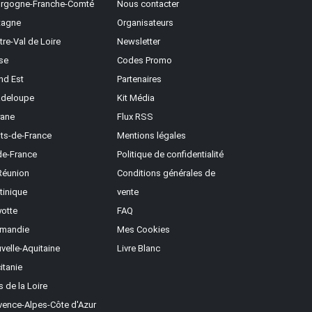
rgogne-Franche-Comté
Nous contacter
tagne
Organisateurs
tre-Val de Loire
Newsletter
se
Codes Promo
nd Est
Partenaires
deloupe
Kit Média
ane
Flux RSS
ts-de-France
Mentions légales
-de-France
Politique de confidentialité
Réunion
Conditions générales de
tinique
vente
otte
FAQ
mandie
Mes Cookies
velle-Aquitaine
Livre Blanc
itanie
s de la Loire
vence-Alpes-Côte d'Azur