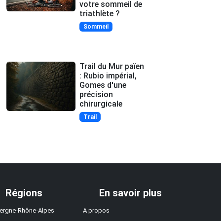
votre sommeil de
triathlète ?
Sommeil
Trail du Mur païen
: Rubio impérial,
Gomes d'une
précision
chirurgicale
Trail
Régions
En savoir plus
ergne-Rhône-Alpes
A propos