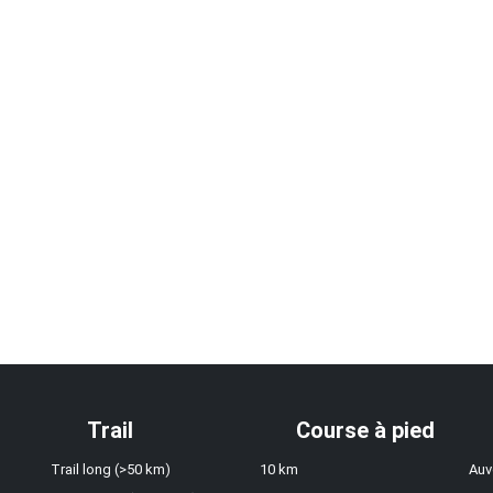
Trail
Course à pied
Trail long (>50 km)
10 km
Auv