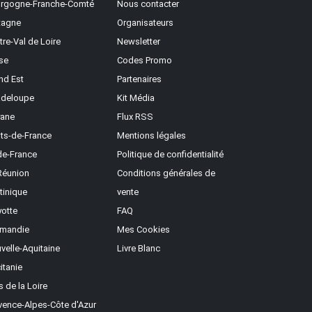
rgogne-Franche-Comté
Nous contacter
tagne
Organisateurs
tre-Val de Loire
Newsletter
se
Codes Promo
nd Est
Partenaires
deloupe
Kit Média
ane
Flux RSS
ts-de-France
Mentions légales
-de-France
Politique de confidentialité
Réunion
Conditions générales de
tinique
vente
otte
FAQ
mandie
Mes Cookies
velle-Aquitaine
Livre Blanc
itanie
s de la Loire
vence-Alpes-Côte d'Azur