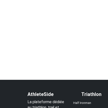
AthleteSide
Triathlon
La plateforme dédiée
Half Ironman
au triathlon, trail et