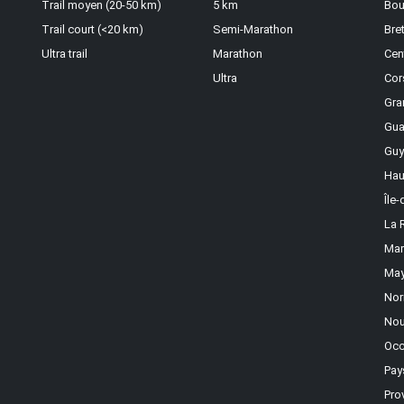
Trail moyen (20-50 km)
5 km
Bou
Trail court (<20 km)
Semi-Marathon
Bre
Ultra trail
Marathon
Cen
Ultra
Cor
Gra
Gua
Guy
Hau
Île
La 
Mar
May
Nor
Nou
Occ
Pay
Pro