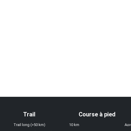
Trail
Course à pied
Trail long (>50 km)
10 km
Auv