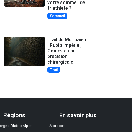
votre sommeil de
triathlète ?
Sommeil
Trail du Mur païen
: Rubio impérial,
Gomes d'une
précision
chirurgicale
Trail
Régions
En savoir plus
ergne-Rhône-Alpes
A propos