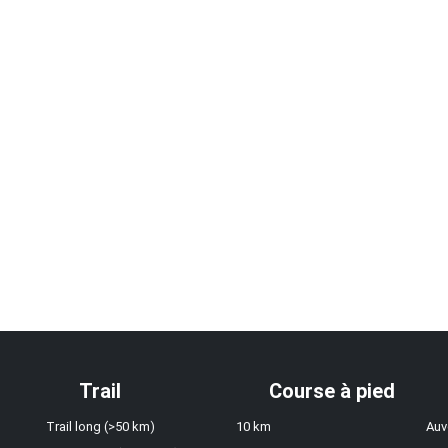
Trail
Course à pied
Trail long (>50 km)
10 km
Auv