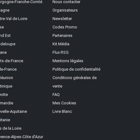
rgogne-Franche-Comté
Nous contacter
tagne
Organisateurs
tre-Val de Loire
Newsletter
se
Codes Promo
nd Est
Partenaires
deloupe
Kit Média
ane
Flux RSS
ts-de-France
Mentions légales
-de-France
Politique de confidentialité
Réunion
Conditions générales de
tinique
vente
otte
FAQ
mandie
Mes Cookies
velle-Aquitaine
Livre Blanc
itanie
s de la Loire
vence-Alpes-Côte d'Azur