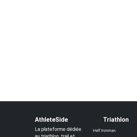
AthleteSide
Triathlon
La plateforme dédiée
Half Ironman
au triathlon, trail et