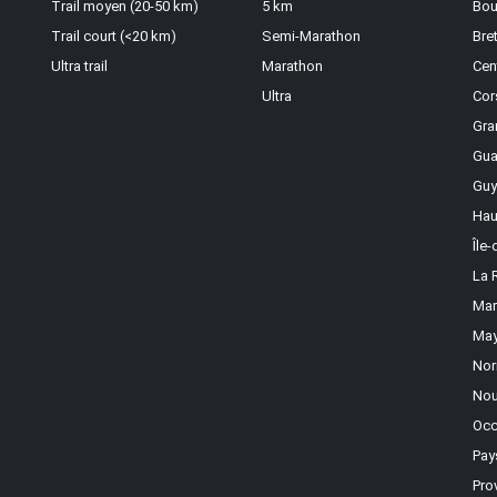
Trail moyen (20-50 km)
5 km
Bou
Trail court (<20 km)
Semi-Marathon
Bre
Ultra trail
Marathon
Cen
Ultra
Cor
Gra
Gua
Guy
Hau
Île
La 
Mar
May
Nor
Nou
Occ
Pay
Pro