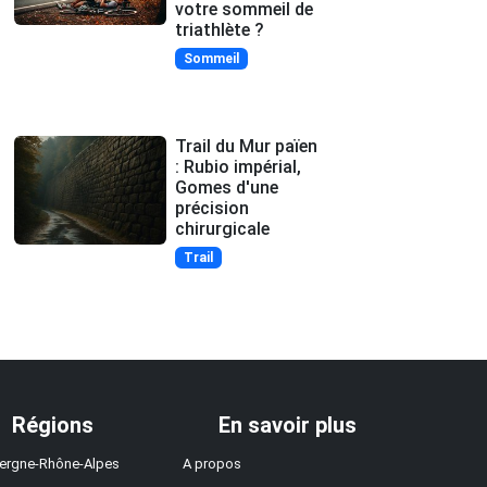
votre sommeil de
triathlète ?
Sommeil
Trail du Mur païen
: Rubio impérial,
Gomes d'une
précision
chirurgicale
Trail
Régions
En savoir plus
ergne-Rhône-Alpes
A propos