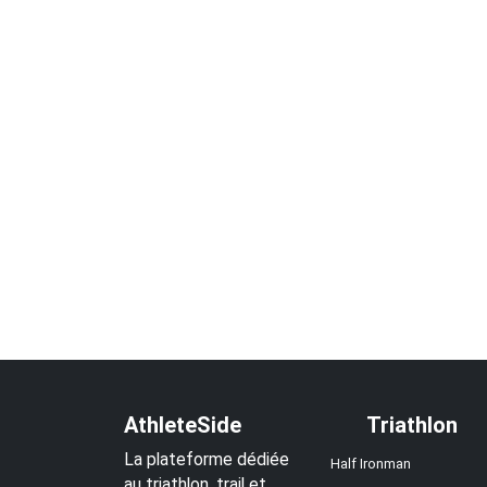
AthleteSide
Triathlon
La plateforme dédiée
Half Ironman
au triathlon, trail et