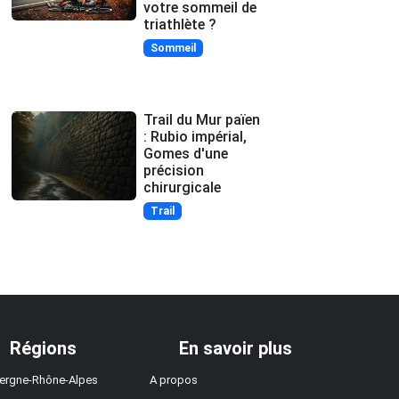
votre sommeil de
triathlète ?
Sommeil
Trail du Mur païen
: Rubio impérial,
Gomes d'une
précision
chirurgicale
Trail
Régions
En savoir plus
ergne-Rhône-Alpes
A propos