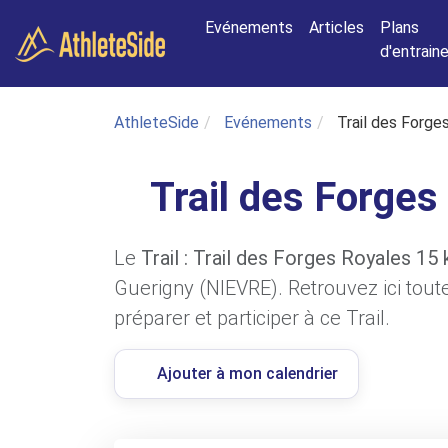
Aller au contenu principal
Evénements
Articles
Plans
d'entrai
AthleteSide
Evénements
Trail des Forge
Trail des Forge
Le
Trail : Trail des Forges Royales 15
Guerigny (NIEVRE). Retrouvez ici tout
préparer et participer à ce Trail.
Ajouter à mon calendrier