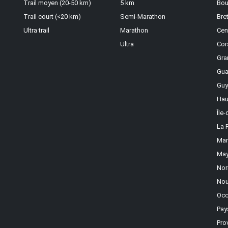
Trail moyen (20-50 km)
5 km
Bou
Trail court (<20 km)
Semi-Marathon
Bre
Ultra trail
Marathon
Cen
Ultra
Cor
Gra
Gua
Guy
Hau
Île
La 
Mar
May
Nor
Nou
Occ
Pay
Pro