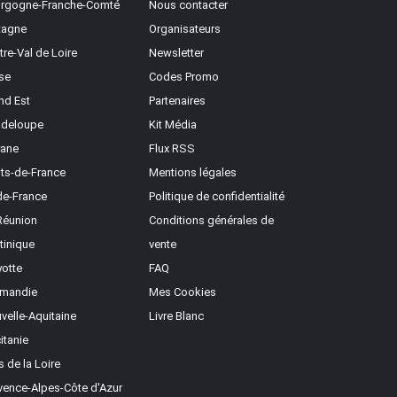
rgogne-Franche-Comté
Nous contacter
tagne
Organisateurs
tre-Val de Loire
Newsletter
se
Codes Promo
nd Est
Partenaires
deloupe
Kit Média
ane
Flux RSS
ts-de-France
Mentions légales
-de-France
Politique de confidentialité
Réunion
Conditions générales de
tinique
vente
otte
FAQ
mandie
Mes Cookies
velle-Aquitaine
Livre Blanc
itanie
s de la Loire
vence-Alpes-Côte d'Azur