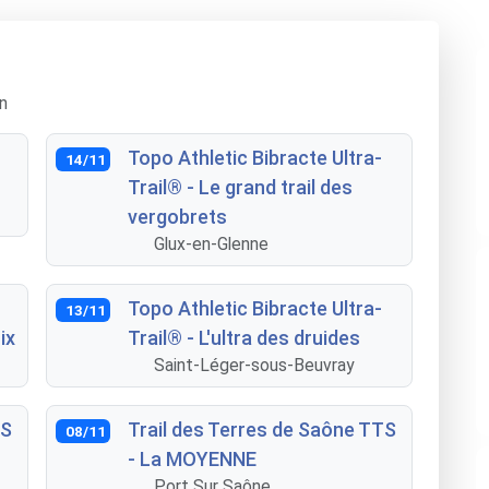
n
Topo Athletic Bibracte Ultra-
14/11
Trail® - Le grand trail des
vergobrets
Glux-en-Glenne
Topo Athletic Bibracte Ultra-
13/11
ix
Trail® - L'ultra des druides
Saint-Léger-sous-Beuvray
TS
Trail des Terres de Saône TTS
08/11
- La MOYENNE
Port Sur Saône