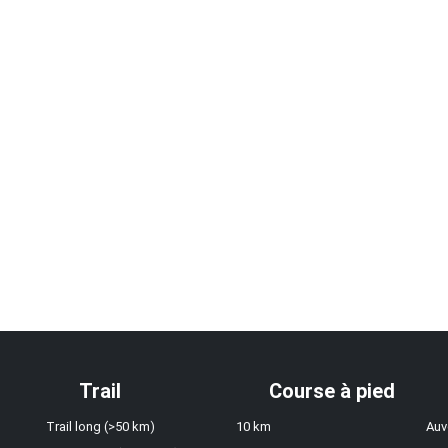
Trail
Course à pied
Trail long (>50 km)
10 km
Auv