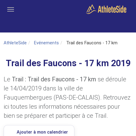
Aller au contenu principal
Outils
Coachs
Clubs
Connexion
Inscription
Recher
AthleteSide
Evénements
Trail des Faucons - 17 km
Trail des Faucons - 17 km 2019
Le
Trail : Trail des Faucons - 17 km
se déroule
le 14/04/2019 dans la ville de
Fauquembergues (PAS-DE-CALAIS). Retrouvez
ici toutes les informations nécessaires pour
bien se préparer et participer à ce Trail.
Ajouter à mon calendrier