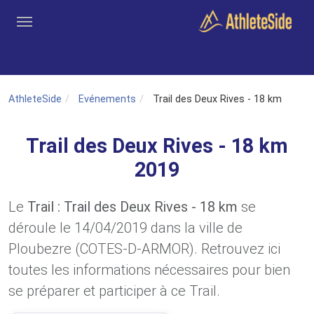
Aller au contenu principal
Outils
Coachs
Clubs
Connexion
Inscription
Recher
AthleteSide
Evénements
Trail des Deux Rives - 18 km
Trail des Deux Rives - 18 km
2019
Le
Trail : Trail des Deux Rives - 18 km
se
déroule le 14/04/2019 dans la ville de
Ploubezre (COTES-D-ARMOR). Retrouvez ici
toutes les informations nécessaires pour bien
se préparer et participer à ce Trail.