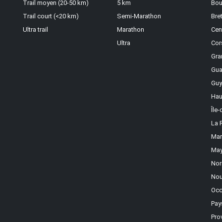
Trail moyen (20-50 km)
5 km
Bou
Trail court (<20 km)
Semi-Marathon
Bre
Ultra trail
Marathon
Cen
Ultra
Cor
Gra
Gua
Guy
Hau
Île
La 
Mar
May
Nor
Nou
Occ
Pay
Pro