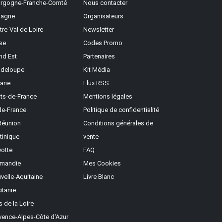
rgogne-Franche-Comté
Nous contacter
tagne
Organisateurs
tre-Val de Loire
Newsletter
se
Codes Promo
nd Est
Partenaires
deloupe
Kit Média
ane
Flux RSS
ts-de-France
Mentions légales
-de-France
Politique de confidentialité
Réunion
Conditions générales de
tinique
vente
otte
FAQ
mandie
Mes Cookies
velle-Aquitaine
Livre Blanc
itanie
s de la Loire
vence-Alpes-Côte d'Azur