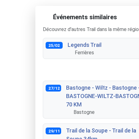
Événements similaires
Découvrez d'autres Trail dans la même régio
Legends Trail
25/02
Ferrières
Bastogne - Wiltz - Bastogne 
27/12
BASTOGNE-WILTZ-BASTOG
70 KM
Bastogne
Trail de la Soupe - Trail de la
29/11
Soupe 34km