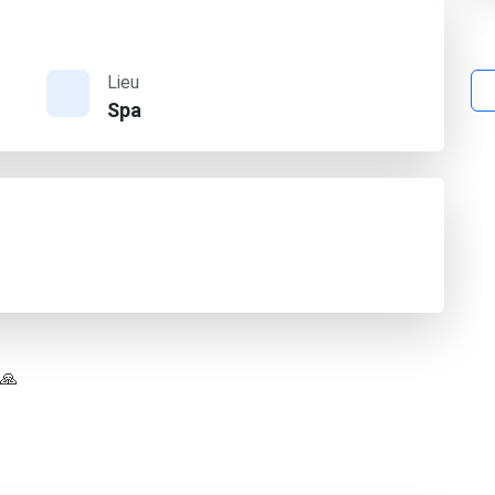
Lieu
Spa
 🙏