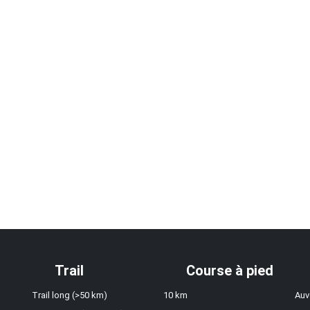
Trail
Course à pied
Trail long (>50 km)
10 km
Auv