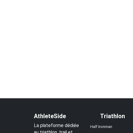
AthleteSide
Triathlon
La plateforme dédiée
Half Ironman
au triathlon, trail et