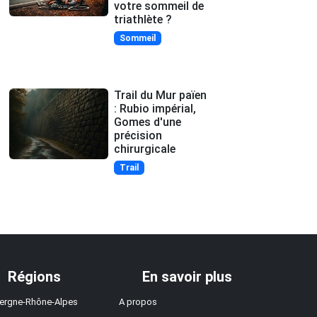
votre sommeil de
triathlète ?
Sommeil
Trail du Mur païen
: Rubio impérial,
Gomes d'une
précision
chirurgicale
Trail
Régions
En savoir plus
ergne-Rhône-Alpes
A propos