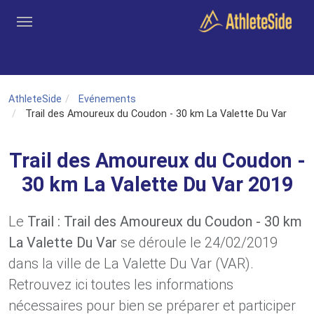
Aller au contenu principal
Outils
Coachs
Clubs
Connexion
Inscription
Recher
AthleteSide
Evénements
Trail des Amoureux du Coudon - 30 km La Valette Du Var
Trail des Amoureux du Coudon -
30 km La Valette Du Var 2019
Le
Trail : Trail des Amoureux du Coudon - 30 km
La Valette Du Var
se déroule le 24/02/2019
dans la ville de La Valette Du Var (VAR).
Retrouvez ici toutes les informations
nécessaires pour bien se préparer et participer