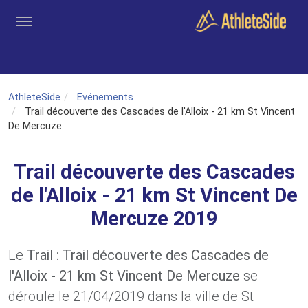
Aller au contenu principal
Outils
Coachs
Clubs
Connexion
Inscription
Recher
AthleteSide
Evénements
Trail découverte des Cascades de l'Alloix - 21 km St Vincent
De Mercuze
Trail découverte des Cascades
de l'Alloix - 21 km St Vincent De
Mercuze 2019
Le
Trail : Trail découverte des Cascades de
l'Alloix - 21 km St Vincent De Mercuze
se
déroule le 21/04/2019 dans la ville de St