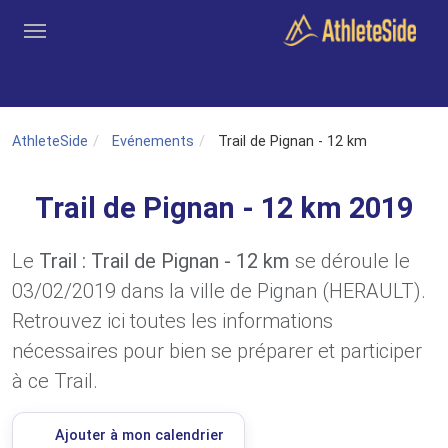
Aller au contenu principal
Outils
Coachs
Clubs
Connexion
Inscription
Recher
AthleteSide
Evénements
Trail de Pignan - 12 km
Trail de Pignan - 12 km 2019
Le
Trail : Trail de Pignan - 12 km
se déroule le
03/02/2019 dans la ville de Pignan (HERAULT).
Retrouvez ici toutes les informations
nécessaires pour bien se préparer et participer
à ce Trail.
Ajouter à mon calendrier