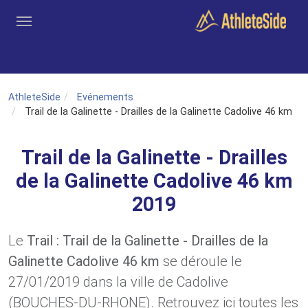
Aller au contenu principal
Outils
Coachs
Clubs
Connexion
Inscription
Recher
AthleteSide
Evénements
Trail de la Galinette - Drailles de la Galinette Cadolive 46 km
Trail de la Galinette - Drailles
de la Galinette Cadolive 46 km
2019
Le
Trail : Trail de la Galinette - Drailles de la
Galinette Cadolive 46 km
se déroule le
27/01/2019 dans la ville de Cadolive
(BOUCHES-DU-RHONE). Retrouvez ici toutes les