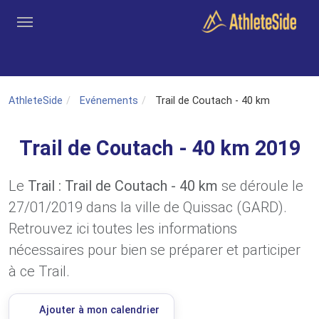
Aller au contenu principal
Outils
Coachs
Clubs
Connexion
Inscription
Recher
AthleteSide
Evénements
Trail de Coutach - 40 km
Trail de Coutach - 40 km 2019
Le
Trail : Trail de Coutach - 40 km
se déroule le
27/01/2019 dans la ville de Quissac (GARD).
Retrouvez ici toutes les informations
nécessaires pour bien se préparer et participer
à ce Trail.
Ajouter à mon calendrier