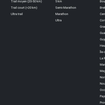
Trail moyen (20-50 km)
5 km
Bou
Trail court (<20 km)
Semi-Marathon
Bre
Ultra trail
Marathon
Cen
Ultra
Cor
Gra
Gua
Guy
Hau
Île
La 
Mar
May
Nor
Nou
Occ
Pay
Pro