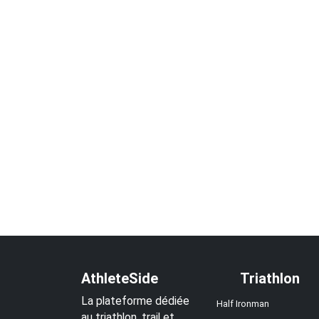
AthleteSide
Triathlon
La plateforme dédiée
Half Ironman
au triathlon, trail et