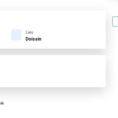
Lieu
Doissin
 🙏