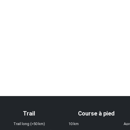
Trail
Course à pied
Trail long (>50 km)
10 km
Auv