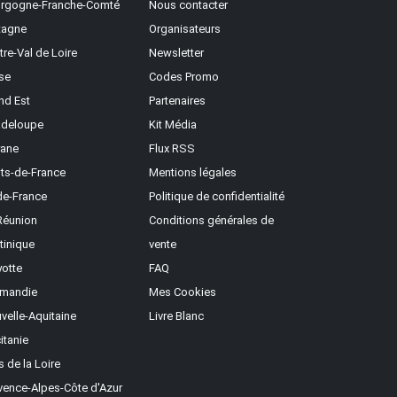
rgogne-Franche-Comté
Nous contacter
tagne
Organisateurs
tre-Val de Loire
Newsletter
se
Codes Promo
nd Est
Partenaires
deloupe
Kit Média
ane
Flux RSS
ts-de-France
Mentions légales
-de-France
Politique de confidentialité
Réunion
Conditions générales de
tinique
vente
otte
FAQ
mandie
Mes Cookies
velle-Aquitaine
Livre Blanc
itanie
s de la Loire
vence-Alpes-Côte d'Azur