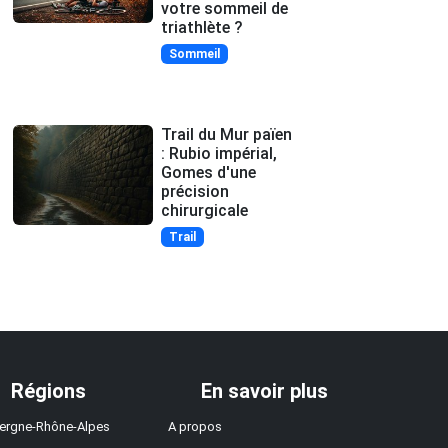
votre sommeil de
triathlète ?
Sommeil
Trail du Mur païen
: Rubio impérial,
Gomes d'une
précision
chirurgicale
Trail
Régions
En savoir plus
ergne-Rhône-Alpes
A propos