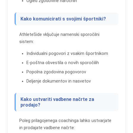
Ogled zgodovine naročnin
Kako komunicirati s svojimi športniki?
AthleteSide vključuje namenski sporočilni
sistem:
Individualni pogovori z vsakim športnikom
E-poštna obvestila o novih sporočilih
Popolna zgodovina pogovorov
Deljenje dokumentov in nasvetov
Kako ustvariti vadbene načrte za
prodajo?
Poleg prilagojenega coachinga lahko ustvarjate
in prodajate vadbene načrte: