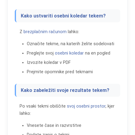
Kako ustvariti osebni koledar tekem?
Z
brezplačnim računom
lahko:
Označite tekme, na katerih želite sodelovati
Preglejte svoj
osebni koledar
na en pogled
Izvozite koledar v PDF
Prejmite opomnike pred tekmami
Kako zabeležiti svoje rezultate tekem?
Po vsaki tekmi obiščite
svoj osebni prostor
, kjer
lahko:
Vnesete čase in razvrstitve
Dodate zapis o tekmi