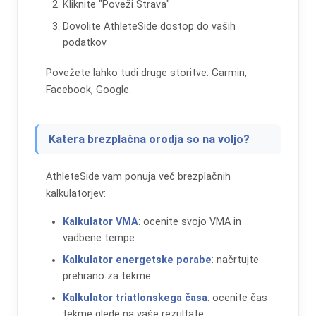
Kliknite "Poveži Strava"
Dovolite AthleteSide dostop do vaših
podatkov
Povežete lahko tudi druge storitve: Garmin,
Facebook, Google.
Katera brezplačna orodja so na voljo?
AthleteSide vam ponuja več brezplačnih
kalkulatorjev:
Kalkulator VMA
: ocenite svojo VMA in
vadbene tempe
Kalkulator energetske porabe
: načrtujte
prehrano za tekme
Kalkulator triatlonskega časa
: ocenite čas
tekme glede na vaše rezultate