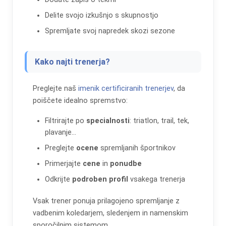
Delite svojo izkušnjo s skupnostjo
Spremljate svoj napredek skozi sezone
Kako najti trenerja?
Preglejte naš
imenik certificiranih trenerjev
, da
poiščete idealno spremstvo:
Filtrirajte po
specialnosti
: triatlon, trail, tek,
plavanje...
Preglejte
ocene
spremljanih športnikov
Primerjajte
cene
in
ponudbe
Odkrijte
podroben profil
vsakega trenerja
Vsak trener ponuja prilagojeno spremljanje z
vadbenim koledarjem, sledenjem in namenskim
sporočilnim sistemom.