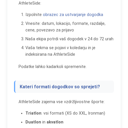
AthleteSide:
Izpolnite
obrazec za ustvarjanje dogodka
Vnesite: datum, lokacijo, formate, razdalje,
cene, povezavo za prijavo
Naša ekipa potrdi vaš dogodek v 24 do 72 urah
Vaša tekma se pojavi v koledarju in je
indeksirana na AthleteSide
Podatke lahko kadarkoli spremenite.
Kateri formati dogodkov so sprejeti?
AthleteSide zajema vse vzdržljivostne športe:
Triatlon
: vsi formati (XS do XXL, Ironman)
Duatlon
in
akvatlon