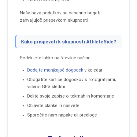
Naša baza podatkov se nenehno bogati
zahvaljujoč prispevkom skupnosti.
Kako prispevati k skupnosti AthleteSide?
Sodelujete lahko na številne načine:
Dodajte manjkajoč dogodek
v koledar
Obogatite kartice dogodkov s fotografijami,
videi in GPS sledmi
×
🚴‍♂️ Pridružite se skupnosti strastnih tekačev
Delite svoje zapise o tekmah in komentarje
in triatloncev
Objavite članke in nasvete
Sporočite nam napake ali predloge
Pridružite se tisočim strastnim športnikom in vsak
mesec prejmite:
✅ Ekskluzivne nasvete za trening