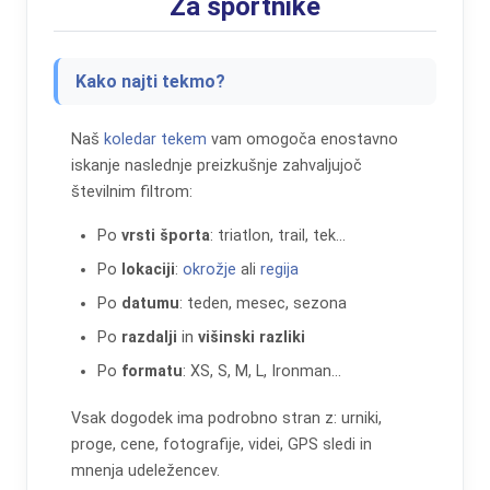
Za športnike
✅ Trike strokovnjakov za hitrejši napredek
✅ Najnovejše trende opreme & prehrane
✅
Promocijske kode in ugodnosti
partnerjev
Kako najti tekmo?
1 e-pošta / mesec. Brez neželene pošte. 100 %
koristno.
Naš
koledar tekem
vam omogoča enostavno
Email
iskanje naslednje preizkušnje zahvaljujoč
številnim filtrom:
Po
vrsti športa
: triatlon, trail, tek...
Da, želim napredovati 💪
Po
lokaciji
:
okrožje
ali
regija
Po
datumu
: teden, mesec, sezona
Brez neželene pošte, odjavite se lahko kadarkoli.
Po
razdalji
in
višinski razliki
Po
formatu
: XS, S, M, L, Ironman...
Vsak dogodek ima podrobno stran z: urniki,
proge, cene, fotografije, videi, GPS sledi in
mnenja udeležencev.