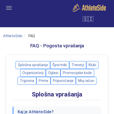
Pojdi na glavno vsebino
🇸🇮
Orodja
Trenerji
Klubi
Prijava
Registracija
Iskanje
AthleteSide
FAQ
FAQ - Pogosta vprašanja
Splošna vprašanja
Športniki
Trenerji
Klubi
Organizatorji
Oglasi
Promocijske kode
Trgovina
Prime
Priporočanje
Moj račun
Splošna vprašanja
Kaj je AthleteSide?