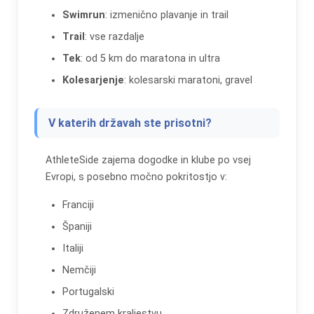
Swimrun
: izmenično plavanje in trail
Trail
: vse razdalje
Tek
: od 5 km do maratona in ultra
Kolesarjenje
: kolesarski maratoni, gravel
V katerih državah ste prisotni?
AthleteSide zajema dogodke in klube po vsej
Evropi, s posebno močno pokritostjo v:
Franciji
Španiji
Italiji
Nemčiji
Portugalski
Združenem kraljestvu