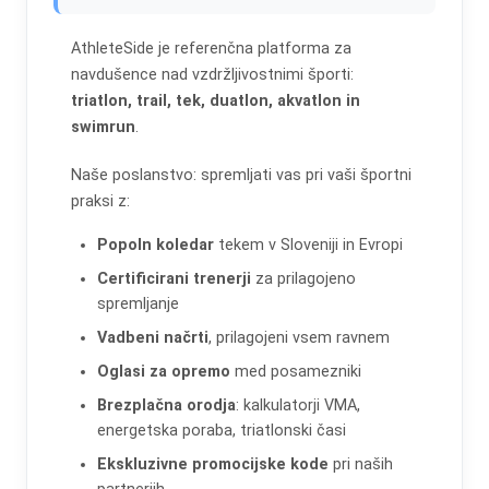
AthleteSide je referenčna platforma za
navdušence nad vzdržljivostnimi športi:
triatlon, trail, tek, duatlon, akvatlon in
swimrun
.
Naše poslanstvo: spremljati vas pri vaši športni
praksi z:
Popoln koledar
tekem v Sloveniji in Evropi
Certificirani trenerji
za prilagojeno
spremljanje
Vadbeni načrti
, prilagojeni vsem ravnem
Oglasi za opremo
med posamezniki
Brezplačna orodja
: kalkulatorji VMA,
energetska poraba, triatlonski časi
Ekskluzivne promocijske kode
pri naših