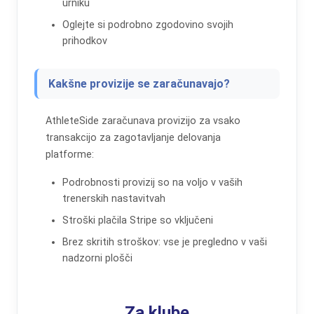
urniku
Oglejte si podrobno zgodovino svojih
prihodkov
Kakšne provizije se zaračunavajo?
AthleteSide zaračunava provizijo za vsako
transakcijo za zagotavljanje delovanja
platforme:
Podrobnosti provizij so na voljo v vaših
trenerskih nastavitvah
Stroški plačila Stripe so vključeni
Brez skritih stroškov: vse je pregledno v vaši
nadzorni plošči
Za klube