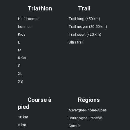
Triathlon
Trail
Half Ironman
Trail long (>50 km)
Ironman
Trail moyen (20-50 km)
Kids
Trail court (<20 km)
L
Ultra trail
M
Relai
S
XL
XS
Course à
Régions
pied
Auvergne-Rhône-Alpes
10 km
Bourgogne-Franche-
5 km
Comté