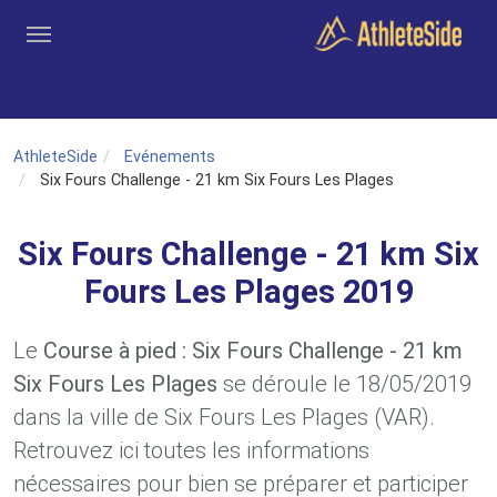
Aller au contenu principal
Outils
Coachs
Clubs
Connexion
Inscription
Recher
AthleteSide
Evénements
Six Fours Challenge - 21 km Six Fours Les Plages
Six Fours Challenge - 21 km Six
Fours Les Plages 2019
Le
Course à pied : Six Fours Challenge - 21 km
Six Fours Les Plages
se déroule le 18/05/2019
dans la ville de Six Fours Les Plages (VAR).
Retrouvez ici toutes les informations
nécessaires pour bien se préparer et participer