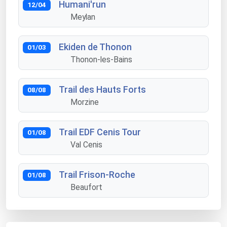
Humani'run
12/04
Meylan
Ekiden de Thonon
01/03
Thonon-les-Bains
Trail des Hauts Forts
08/08
Morzine
Trail EDF Cenis Tour
01/08
Val Cenis
Trail Frison-Roche
01/08
Beaufort