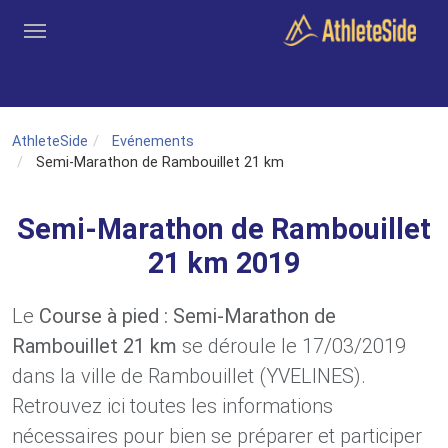
Aller au contenu principal
Outils
Coachs
Clubs
Connexion
Inscription
Recher
AthleteSide
Evénements
Semi-Marathon de Rambouillet 21 km
Semi-Marathon de Rambouillet
21 km 2019
Le
Course à pied : Semi-Marathon de
Rambouillet 21 km
se déroule le 17/03/2019
dans la ville de Rambouillet (YVELINES).
Retrouvez ici toutes les informations
nécessaires pour bien se préparer et participer