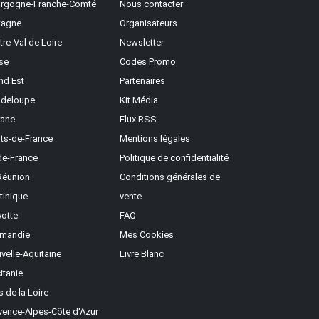
rgogne-Franche-Comté
Nous contacter
tagne
Organisateurs
tre-Val de Loire
Newsletter
se
Codes Promo
nd Est
Partenaires
deloupe
Kit Média
ane
Flux RSS
ts-de-France
Mentions légales
-de-France
Politique de confidentialité
Réunion
Conditions générales de
tinique
vente
otte
FAQ
mandie
Mes Cookies
velle-Aquitaine
Livre Blanc
itanie
s de la Loire
vence-Alpes-Côte d'Azur