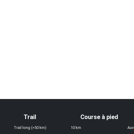
Trail
Course à pied
Trail long (>50 km)
10 km
Auv