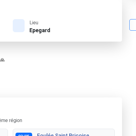
Lieu
Epegard
 🙏
ême région
Foulée Saint Briçoise
03/05