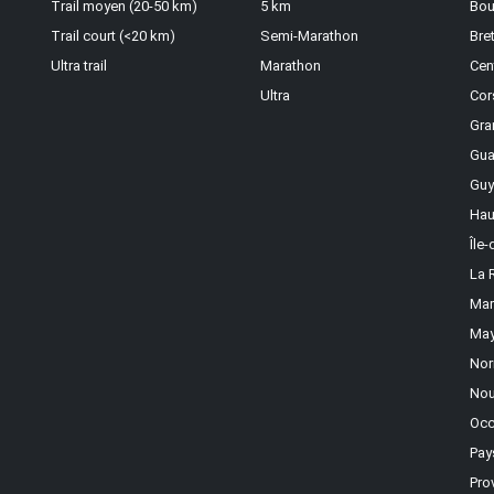
Trail moyen (20-50 km)
5 km
Bou
Trail court (<20 km)
Semi-Marathon
Bre
Ultra trail
Marathon
Cen
Ultra
Cor
Gra
Gua
Guy
Hau
Île
La 
Mar
May
Nor
Nou
Occ
Pay
Pro