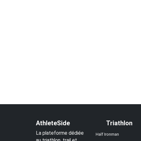
AthleteSide
Triathlon
La plateforme dédiée
Half Ironman
au triathlon, trail et