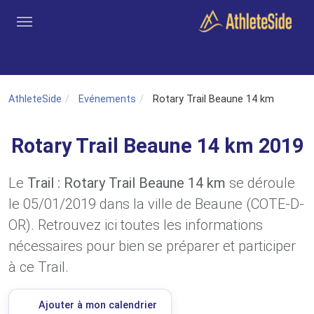
Aller au contenu principal
Outils
Coachs
Clubs
Connexion
Inscription
Recher
AthleteSide
Evénements
Rotary Trail Beaune 14 km
Rotary Trail Beaune 14 km 2019
Le
Trail : Rotary Trail Beaune 14 km
se déroule
le 05/01/2019 dans la ville de Beaune (COTE-D-
OR). Retrouvez ici toutes les informations
nécessaires pour bien se préparer et participer
à ce Trail.
Ajouter à mon calendrier