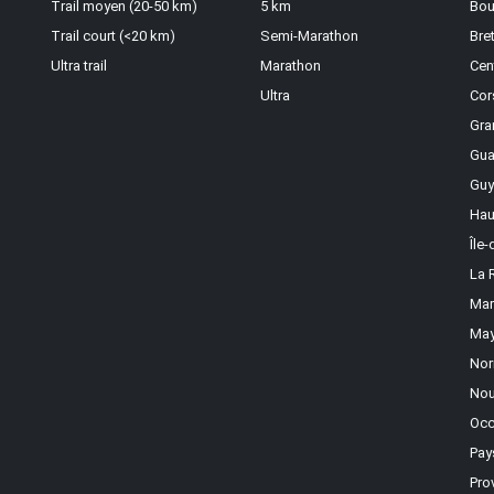
Trail moyen (20-50 km)
5 km
Bou
Trail court (<20 km)
Semi-Marathon
Bre
Ultra trail
Marathon
Cen
Ultra
Cor
Gra
Gua
Guy
Hau
Île
La 
Mar
May
Nor
Nou
Occ
Pay
Pro