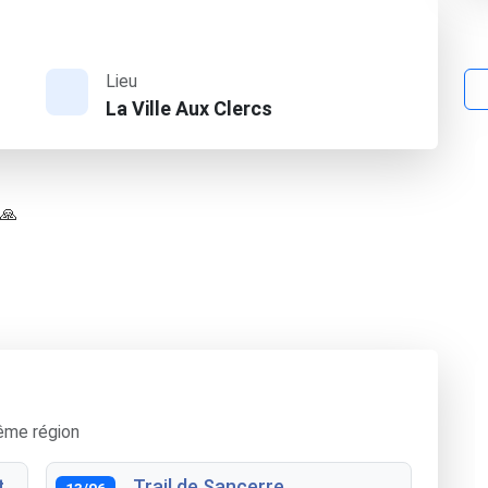
Lieu
La Ville Aux Clercs
 🙏
ême région
t
Trail de Sancerre
13/06