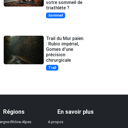
votre sommeil de
triathlète ?
Sommeil
Trail du Mur païen
: Rubio impérial,
Gomes d'une
précision
chirurgicale
Trail
Régions
En savoir plus
ergne-Rhône-Alpes
A propos