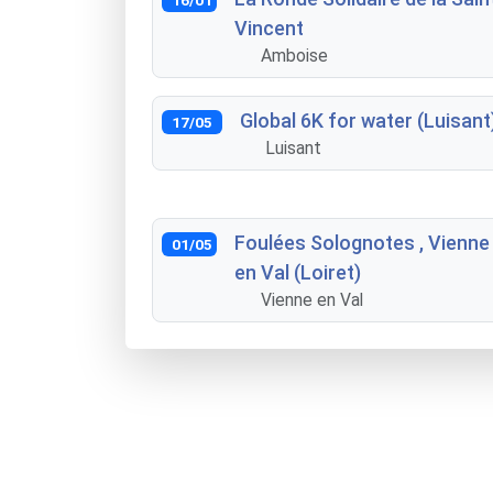
Vincent
Amboise
Global 6K for water (Luisant
17/05
Luisant
Foulées Solognotes , Vienne
01/05
en Val (Loiret)
Vienne en Val