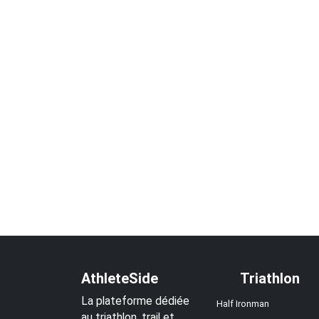
AthleteSide
Triathlon
La plateforme dédiée
Half Ironman
au triathlon, trail et