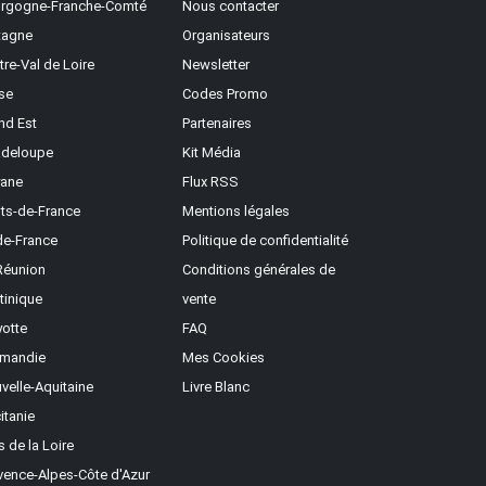
rgogne-Franche-Comté
Nous contacter
tagne
Organisateurs
tre-Val de Loire
Newsletter
se
Codes Promo
nd Est
Partenaires
deloupe
Kit Média
ane
Flux RSS
ts-de-France
Mentions légales
-de-France
Politique de confidentialité
Réunion
Conditions générales de
tinique
vente
otte
FAQ
mandie
Mes Cookies
velle-Aquitaine
Livre Blanc
itanie
s de la Loire
vence-Alpes-Côte d'Azur