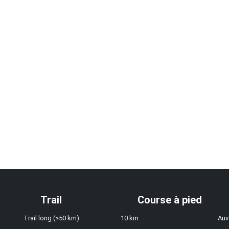
Trail
Course à pied
Trail long (>50 km)
10 km
Auv