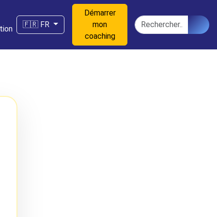
Démarrer
n
Rechercher
🇫🇷 FR
mon
tion
coaching