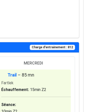
Charge d'entrainement : 812
MERCREDI
Trail
– 85 mn
Fartlek
Échauffement:
15min Z2
Séance:
10min Z2