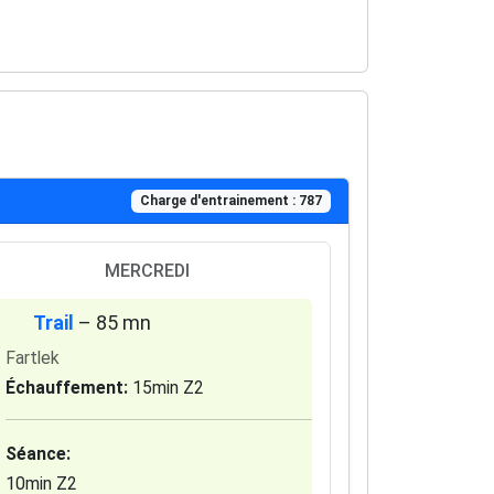
Charge d'entrainement : 787
MERCREDI
Trail
– 85 mn
Fartlek
Échauffement:
15min Z2
Séance:
10min Z2